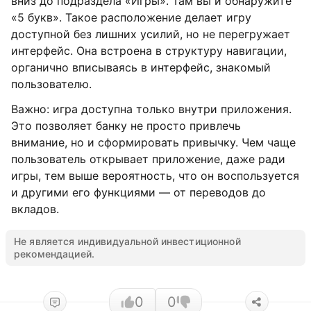
вниз до подраздела «Игры». Там вы и обнаружите
«5 букв». Такое расположение делает игру
доступной без лишних усилий, но не перегружает
интерфейс. Она встроена в структуру навигации,
органично вписываясь в интерфейс, знакомый
пользователю.
Важно: игра доступна только внутри приложения.
Это позволяет банку не просто привлечь
внимание, но и сформировать привычку. Чем чаще
пользователь открывает приложение, даже ради
игры, тем выше вероятность, что он воспользуется
и другими его функциями — от переводов до
вкладов.
Не является индивидуальной инвестиционной
рекомендацией.
0
0