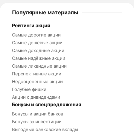
Популярные материалы
Рейтинги акций
Самые дорогие акции
Самые дешёвые акции
Самые доходные акции
Самые надёжные акции
Самые ликвидные акции
Перспективные акции
Недооцененные акции
Голубые фишки
Акции с дивидендами
Бонусы и спецпредложения
Бонусы и акции банков
Бонусы за инвестиции
Выгодные банковские вклады