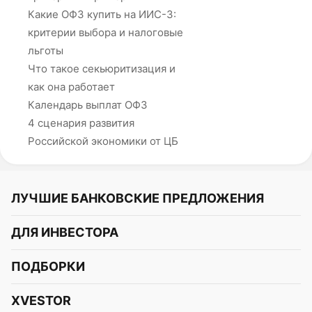
Какие ОФЗ купить на ИИС-3:
критерии выбора и налоговые
льготы
Что такое секьюритизация и
как она работает
Календарь выплат ОФЗ
4 сценария развития
Российской экономики от ЦБ
ЛУЧШИЕ БАНКОВСКИЕ ПРЕДЛОЖЕНИЯ
Альфа-Банк
ДЛЯ ИНВЕСТОРА
Т-Банк
Курс акций
ПОДБОРКИ
СБЕР
Курс криптовалют
Подборки акций
Газпромбанк
XVESTOR
Курс облигаций