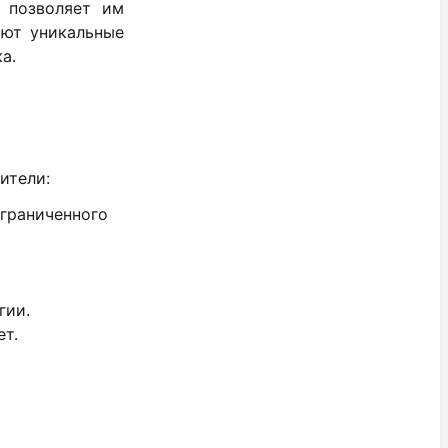
 позволяет им
яют уникальные
а.
ители:
граниченного
гии.
т.