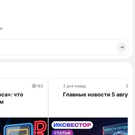
ье
183
3 дня назад
2
са»: что
Главные новости 5 август
ам