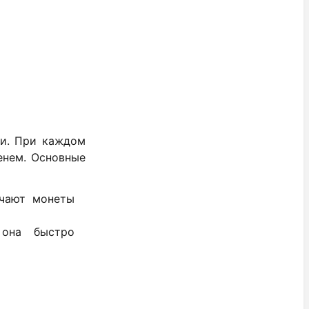
ни. При каждом
енем. Основные
учают монеты
 она быстро