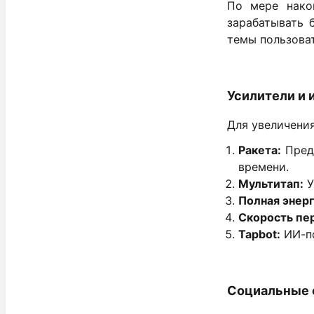
По мере нако
зарабатывать 
темы пользоват
Усилители и
Для увеличения
Ракета:
Предо
времени.
Мультитап:
У
Полная энерг
Скорость пе
Tapbot:
ИИ-по
Социальные 