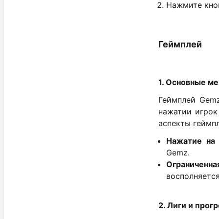
Нажмите кноп
Геймплей
1. Основные м
Геймплей Gemz
нажатии игрок
аспекты геймп
Нажатие на 
Gemz.
Ограниченна
восполняется
2. Лиги и прог