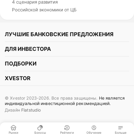
4 сценария развития
Российской экономики от ЦБ
ЛУЧШИЕ БАНКОВСКИЕ ПРЕДЛОЖЕНИЯ
Альфа-Банк
ДЛЯ ИНВЕСТОРА
Т-Банк
Курс акций
ПОДБОРКИ
СБЕР
Курс криптовалют
Подборки акций
Газпромбанк
XVESTOR
Курс облигаций
Подборки криптовалют
ВТБ
Telegram
Прогнозы на акции
Подборки облигаций
OZON Банк
© Xvestor 2023-2026. Все права защищены.
Не является
Вконтакте
Прогнозы на криптовалюты
индивидуальной инвестиционной рекомендацией.
Совкомбанк
Дизайн
Flatstudio
Поддержка в Telegram
Идеи инвест аналитиков
Яндекс Банк
Контакты
Сигналы трейдеров
ОТП Банк
Пользовательское соглашение
Рынки
Бонусы
Рейтинги
Обучение
Больше