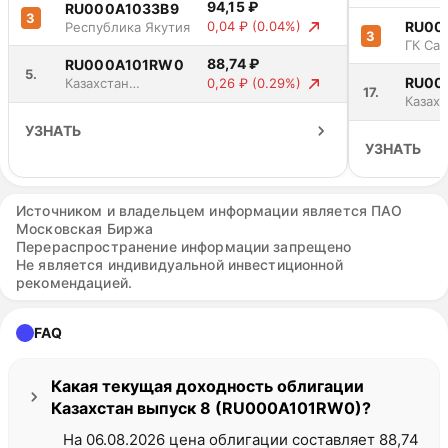
94,15 ₽
RU000A1033B9
3
RU00
0,04 ₽
(0.04%)
Республика Якутия
3
ГК Са
88,74 ₽
RU000A101RW0
5.
RU00
0,26 ₽
(0.29%)
Казахстан
17.
выпуск 8
Казахс
выпус
УЗНАТЬ
УЗНАТЬ
Источником и владельцем информации является ПАО
Московская Биржа
Перераспространение информации запрещено
Не является индивидуальной инвестиционной
рекомендацией.
FAQ
Какая текущая доходность облигации
Казахстан выпуск 8 (RU000A101RW0)?
На 06.08.2026 цена облигации составляет 88,74