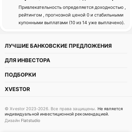
Привлекательность определяется доходностью ,
рейтингом , прогнозной ценой 0 и стабильными
купонными выплатами (10 из 14 уже выплачено).
ЛУЧШИЕ БАНКОВСКИЕ ПРЕДЛОЖЕНИЯ
Альфа-Банк
ДЛЯ ИНВЕСТОРА
Т-Банк
Курс акций
ПОДБОРКИ
СБЕР
Курс криптовалют
Подборки акций
Газпромбанк
XVESTOR
Курс облигаций
Подборки криптовалют
ВТБ
Telegram
Прогнозы на акции
Подборки облигаций
OZON Банк
© Xvestor 2023-2026. Все права защищены.
Не является
Вконтакте
Прогнозы на криптовалюты
индивидуальной инвестиционной рекомендацией.
Совкомбанк
Дизайн
Flatstudio
Поддержка в Telegram
Идеи инвест аналитиков
Яндекс Банк