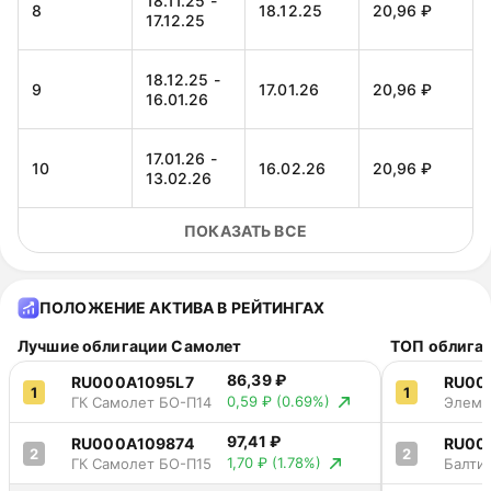
18.11.25 -
8
18.12.25
20,96 ₽
17.12.25
07.03.28 -
36
06.04.28
20,96 ₽
05.04.28
18.12.25 -
9
17.01.26
20,96 ₽
16.01.26
17.01.26 -
10
16.02.26
20,96 ₽
13.02.26
ПОКАЗАТЬ ВСЕ
16.02.26 -
11
18.03.26
20,96 ₽
17.03.26
ПОЛОЖЕНИЕ АКТИВА В РЕЙТИНГАХ
18.03.26 -
12
17.04.26
20,96 ₽
16.04.26
Лучшие облигации Самолет
ТОП облига
86,39 ₽
RU000A1095L7
RU00
1
1
17.04.26 -
0,59 ₽
(0.69%)
ГК Самолет БО-П14
Элеме
13
17.05.26
20,96 ₽
15.05.26
001P-
97,41 ₽
RU000A109874
RU00
2
2
1,70 ₽
(1.78%)
ГК Самолет БО-П15
Балти
17.05.26 -
14
16.06.26
20,96 ₽
БО-П1