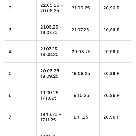
29
09.09.27
20,96 ₽
08.09.27
22.05.25 -
2
21.06.25
20,96 ₽
20.06.25
09.09.27 -
30
09.10.27
20,96 ₽
08.10.27
21.06.25 -
3
21.07.25
20,96 ₽
18.07.25
09.10.27 -
31
08.11.27
20,96 ₽
05.11.27
21.07.25 -
4
20.08.25
20,96 ₽
19.08.25
08.11.27 -
32
08.12.27
20,96 ₽
07.12.27
20.08.25 -
5
19.09.25
20,96 ₽
18.09.25
08.12.27 -
33
07.01.28
20,96 ₽
30.12.27
19.09.25 -
6
19.10.25
20,96 ₽
17.10.25
07.01.28 -
34
06.02.28
20,96 ₽
04.02.28
19.10.25 -
7
18.11.25
20,96 ₽
17.11.25
06.02.28 -
35
07.03.28
20,96 ₽
06.03.28