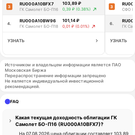
15.06.26
103,89 ₽
RU000A10BFX7
RU00
3
3
0,39 ₽
(0.38%)
ГК Самолет БО-П16
СФО В
03
16.06.26 -
15
16.07.26
20,96 ₽
101,14 ₽
RU000A10BW96
RU00
15.07.26
4.
6.
0,01 ₽
(0.01%)
ГК Самолет БО-П18
ГК Са
П16
УЗНАТЬ
УЗНАТЬ
Источником и владельцем информации является ПАО
Московская Биржа
Перераспространение информации запрещено
Не является индивидуальной инвестиционной
рекомендацией.
FAQ
Какая текущая доходность облигации ГК
Самолет БО-П16 (RU000A10BFX7)?
На 07.08.2026 цена облигации составляет 103,89