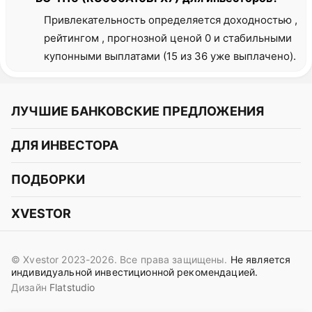
Привлекательность определяется доходностью ,
рейтингом , прогнозной ценой 0 и стабильными
купонными выплатами (15 из 36 уже выплачено).
ЛУЧШИЕ БАНКОВСКИЕ ПРЕДЛОЖЕНИЯ
Альфа-Банк
ДЛЯ ИНВЕСТОРА
Т-Банк
Курс акций
ПОДБОРКИ
СБЕР
Курс криптовалют
Подборки акций
Газпромбанк
XVESTOR
Курс облигаций
Подборки криптовалют
ВТБ
Telegram
Прогнозы на акции
Подборки облигаций
OZON Банк
© Xvestor 2023-2026. Все права защищены.
Не является
Вконтакте
Прогнозы на криптовалюты
индивидуальной инвестиционной рекомендацией.
Совкомбанк
Дизайн
Flatstudio
Поддержка в Telegram
Идеи инвест аналитиков
Яндекс Банк