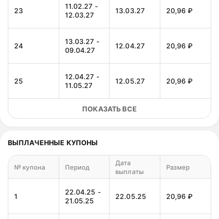
11.02.27 -
23
13.03.27
20,96 ₽
12.03.27
13.03.27 -
24
12.04.27
20,96 ₽
09.04.27
12.04.27 -
25
12.05.27
20,96 ₽
11.05.27
ПОКАЗАТЬ ВСЕ
12.05.27 -
26
11.06.27
20,96 ₽
10.06.27
ВЫПЛАЧЕННЫЕ КУПОНЫ
11.06.27 -
27
11.07.27
20,96 ₽
09.07.27
Дата
№ купона
Период
Размер
выплаты
11.07.27 -
28
10.08.27
20,96 ₽
09.08.27
22.04.25 -
1
22.05.25
20,96 ₽
21.05.25
10.08.27 -