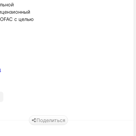
альной
лицензионный
 OFAC с целью
4
Поделиться