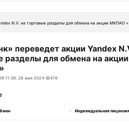
: бесплатный пробный период на 3 дня!
ПОПРОБОВАТ
andex N.V. на торговые разделы для обмена на акции МКПАО 
к» переведет акции Yandex N.V
е разделы для обмена на акци
»
OR
11:39, 28 мая 2024
479
е
обмен
Индивидуальная лицензи