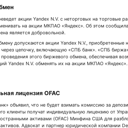
бмен
еведет акции Yandex N.V. с неторговых на торговые ра
бменивать на акции МКПАО «Яндекс». Об этом сообщил
ена является добровольной.
бмену допускаются акции Yandex N.V., приобретенные 
 через цепочку, включающую «СПБ банк». «СПБ биржа»
 проведения этого биржевого обмена, обеспечивая во
ий Yandex N.V. обменять их на акции МКПАО «Яндекс».
ьная лицензия OFAC
нк» объявил, что не будет взимать комиссию за депоз
его клиенты получат индивидуальную лицензию от Упра
ностранными активами (OFAC) Минфина США для разбл
активов. Адвокат и партнер юридической компании Del