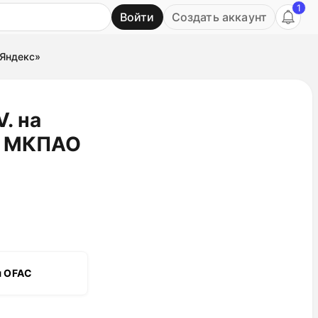
1
Войти
Создать аккаунт
Ь
«Яндекс»
. на
и МКПАО
я OFAC