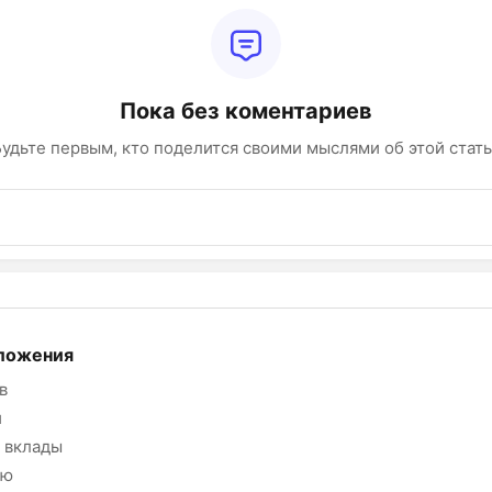
Пока без коментариев
удьте первым, кто поделится своими мыслями об этой стат
ложения
в
и
 вклады
ию