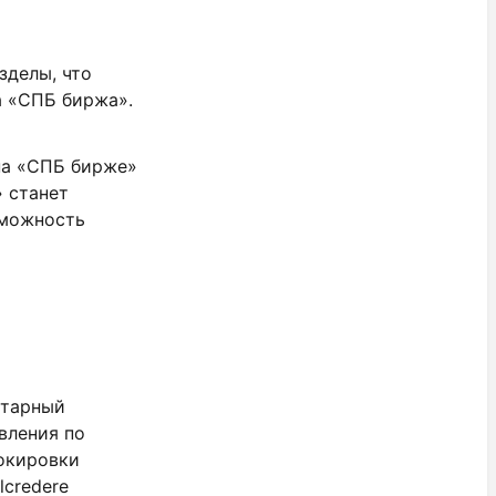
зделы, что
а «СПБ биржа».
на «СПБ бирже»
 станет
зможность
итарный
вления по
окировки
credere