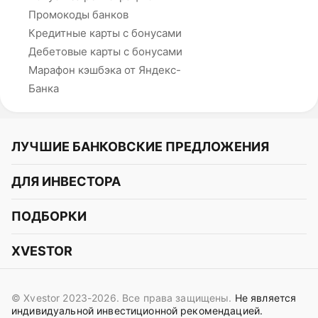
Промокоды банков
Кредитные карты с бонусами
Дебетовые карты с бонусами
Марафон кэшбэка от Яндекс-
Банка
ЛУЧШИЕ БАНКОВСКИЕ ПРЕДЛОЖЕНИЯ
Альфа-Банк
ДЛЯ ИНВЕСТОРА
Т-Банк
Курс акций
ПОДБОРКИ
СБЕР
Курс криптовалют
Подборки акций
Газпромбанк
XVESTOR
Курс облигаций
Подборки криптовалют
ВТБ
Telegram
Прогнозы на акции
Подборки облигаций
OZON Банк
© Xvestor 2023-2026. Все права защищены.
Не является
Вконтакте
Прогнозы на криптовалюты
индивидуальной инвестиционной рекомендацией.