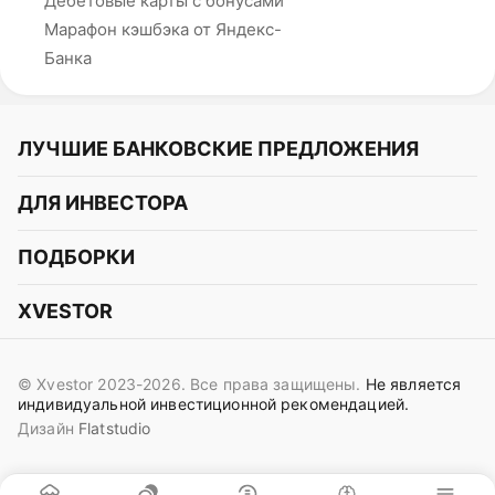
Дебетовые карты с бонусами
Марафон кэшбэка от Яндекс-
Банка
ЛУЧШИЕ БАНКОВСКИЕ ПРЕДЛОЖЕНИЯ
Альфа-Банк
ДЛЯ ИНВЕСТОРА
Т-Банк
Курс акций
ПОДБОРКИ
СБЕР
Курс криптовалют
Подборки акций
Газпромбанк
XVESTOR
Курс облигаций
Подборки криптовалют
ВТБ
Telegram
Прогнозы на акции
Подборки облигаций
OZON Банк
© Xvestor 2023-2026. Все права защищены.
Не является
Вконтакте
Прогнозы на криптовалюты
индивидуальной инвестиционной рекомендацией.
Совкомбанк
Дизайн
Flatstudio
Поддержка в Telegram
Идеи инвест аналитиков
Яндекс Банк
Контакты
Сигналы трейдеров