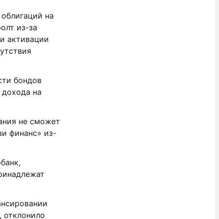
 облигаций на
олт из-за
ри активации
сутствия
сти бондов
 дохода на
ания не сможет
и финанс» из-
банк,
принадлежат
ансировании
, отклонило