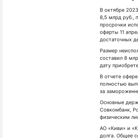
В октябре 2023
8,5 млрд руб.,
просрочки испо
оферты 11 апре
достаточных д
Размер неиспо
составил 8 млр
дату приобрете
В отчете офере
полностью вып
за замороженны
Основные держ
Совкомбанк, Ро
физическим ли
АО «Киви» и «
долга. Общее с