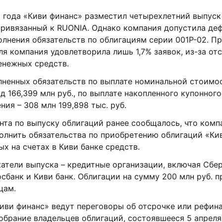
 года «Киви финанс» разместил четырехлетний выпуск
 привязанный к RUONIA. Однако компания допустила деф
лнения обязательств по облигациям серии 001Р-02. П
ля компания удовлетворила лишь 1,7% заявок, из-за от
енежных средств.
лненных обязательств по выплате номинальной стоимо
д 166,399 млн руб., по выплате накопленного купонного
ния – 308 млн 199,898 тыс. руб.
нта по выпуску облигаций ранее сообщалось, что комп
олнить обязательства по приобретению облигаций «Кив
х на счетах в Киви банке средств.
атели выпуска – кредитные организации, включая Сбер
сбанк и Киви банк. Облигации на сумму 200 млн руб. 
цам.
Киви финанс» ведут переговоры об отсрочке или рефин
обрание владельцев облигаций, состоявшееся 5 апреля