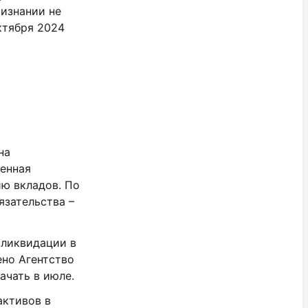
ризнании не
ктября 2024
на
менная
ю вкладов. По
язательства –
 ликвидации в
ено Агентство
ачать в июле.
активов в