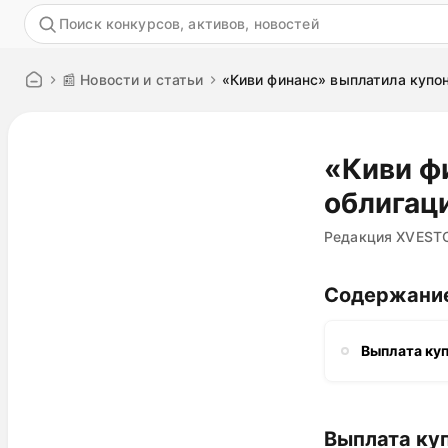
Акция
📰 Новости и статьи
«Киви финанс» выплатила купо
«Киви ф
облигац
Редакция XVEST
Содержани
Выплата ку
Выплата ку