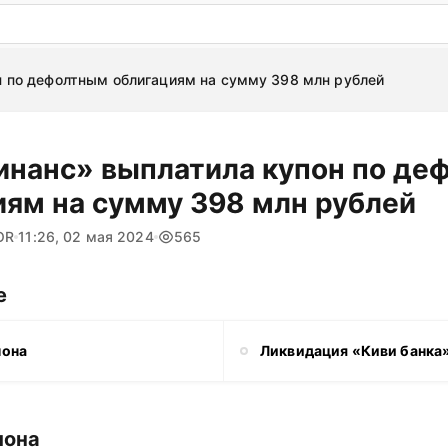
: бесплатный пробный период на 3 дня!
ПОПРОБОВАТ
н по дефолтным облигациям на сумму 398 млн рублей
инанс» выплатила купон по де
иям на сумму 398 млн рублей
OR
11:26, 02 мая 2024
565
е
пона
Ликвидация «Киви банка
пона