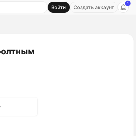
1
Войти
Создать аккаунт
Ь
фолтным
»