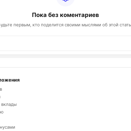
Пока без коментариев
удьте первым, кто поделится своими мыслями об этой стат
ложения
в
и
 вклады
ию
онусами