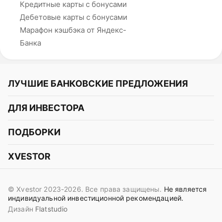
Кредитные карты с бонусами
Дебетовые карты с бонусами
Марафон кэшбэка от Яндекс-
Банка
ЛУЧШИЕ БАНКОВСКИЕ ПРЕДЛОЖЕНИЯ
Альфа-Банк
ДЛЯ ИНВЕСТОРА
Т-Банк
Курс акций
ПОДБОРКИ
СБЕР
Курс криптовалют
Подборки акций
Газпромбанк
XVESTOR
Курс облигаций
Подборки криптовалют
ВТБ
Telegram
Прогнозы на акции
Подборки облигаций
OZON Банк
© Xvestor 2023-2026. Все права защищены.
Не является
Вконтакте
Прогнозы на криптовалюты
индивидуальной инвестиционной рекомендацией.
Совкомбанк
Дизайн
Flatstudio
Поддержка в Telegram
Идеи инвест аналитиков