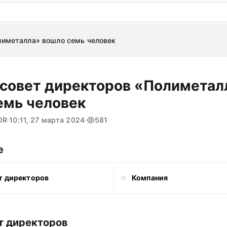
: бесплатный пробный период на 3 дня!
ПОПРОБОВАТ
лиметалла» вошло семь человек
 совет директоров «Полиметал
емь человек
OR
10:11, 27 марта 2024
581
е
т директоров
Компания
т директоров