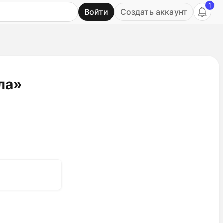
1
Войти
Создать аккаунт
Ь
ла»