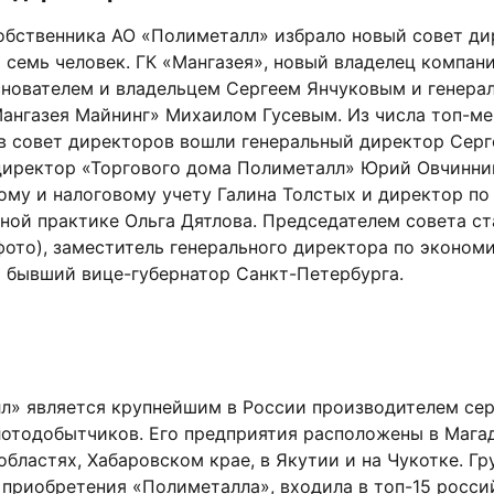
обственника АО «Полиметалл» избрало новый совет ди
семь человек. ГК «Мангазея», новый владелец компани
снователем и владельцем Сергеем Янчуковым и генера
ангазея Майнинг» Михаилом Гусевым. Из числа топ-м
в совет директоров вошли генеральный директор Серг
иректор «Торгового дома Полиметалл» Юрий Овчинни
ому и налоговому учету Галина Толстых и директор по
ной практике Ольга Дятлова. Председателем совета ст
фото), заместитель генерального директора по эконом
и бывший вице-губернатор Санкт-Петербурга.
л» является крупнейшим в России производителем се
лотодобытчиков. Его предприятия расположены в Мага
бластях, Хабаровском крае, в Якутии и на Чукотке. Гр
 приобретения «Полиметалла», входила в топ-15 росси