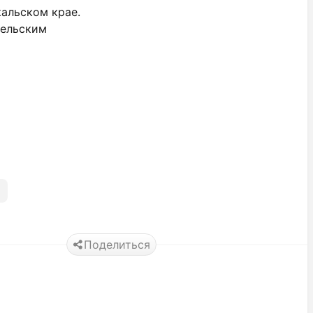
кальском крае.
сельским
Поделиться