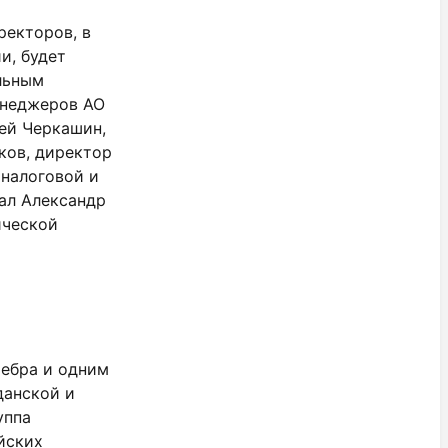
ректоров, в
и, будет
льным
енеджеров АО
ей Черкашин,
ков, директор
 налоговой и
ал Александр
ической
ребра и одним
данской и
уппа
йских