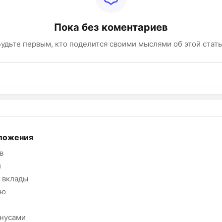
Пока без коментариев
удьте первым, кто поделится своими мыслями об этой стат
ложения
в
и
 вклады
ию
онусами