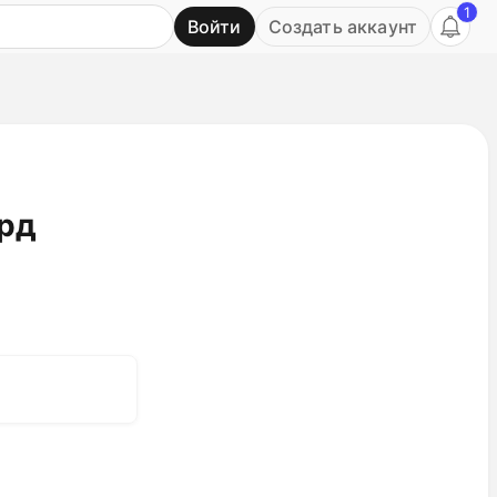
1
Войти
Создать аккаунт
Ь
лрд