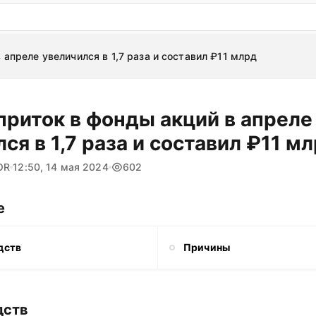
: бесплатный пробный период на 3 дня!
ПОПРОБОВАТ
 апреле увеличился в 1,7 раза и составил ₽11 млрд
приток в фонды акций в апреле
ся в 1,7 раза и составил ₽11 м
OR
12:50, 14 мая 2024
602
е
дств
Причины
дств