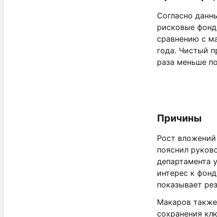
Согласно данны
рисковые фонды
сравнению с м
года. Чистый п
раза меньше по
Причины
Рост вложений
пояснил руков
департамента 
интерес к фонд
показывает ре
Макаров также
сохранения клю