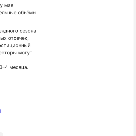
у мая
тельные объёмы
ендного сезона
ых отсечек,
вестиционный
весторы могут
3–4 месяца.
4