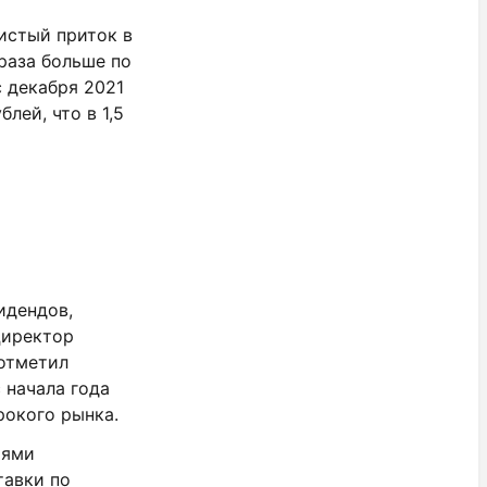
чистый приток в
 раза больше по
 декабря 2021
лей, что в 1,5
идендов,
Директор
 отметил
 начала года
рокого рынка.
иями
тавки по