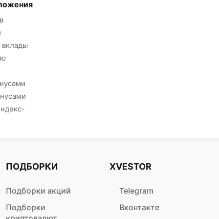
ложения
в
и
 вклады
ию
онусами
онусами
Яндекс-
ПОДБОРКИ
XVESTOR
Подборки акций
Telegram
Подборки
Вконтакте
криптовалют