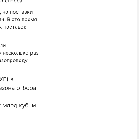
о спроса.
, но поставки
и. В это время
х поставок
яли
» несколько раз
газопроводу
ХГ) в
езона отбора
 млрд куб. м.