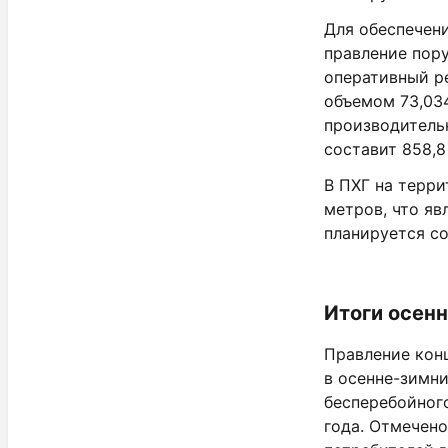
Для обеспечен
правление пор
оперативный ре
объемом 73,034
производитель
составит 858,8 
В ПХГ на терри
метров, что я
планируется со
Итоги осен
Правление кон
в осенне-зимн
бесперебойног
года. Отмечен