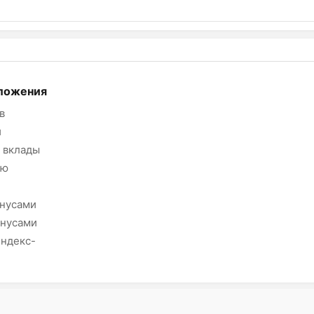
ложения
в
и
 вклады
ию
онусами
онусами
Яндекс-