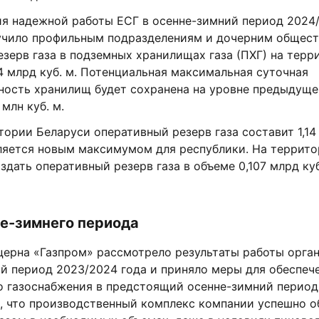
ия надежной работы ЕСГ в осенне-зимний период 2024
учило профильным подразделениям и дочерним общест
зерв газа в подземных хранилищах газа (ПХГ) на терр
 млрд куб. м. Потенциальная максимальная суточная
ность хранилищ будет сохранена на уровне предыдуще
млн куб. м.
тории Беларуси оперативный резерв газа составит 1,14
вляется новым максимумом для республики. На террит
здать оперативный резерв газа в объеме 0,107 млрд куб
не-зимнего периода
церна «Газпром» рассмотрело результаты работы орга
ий период 2023/2024 года и приняло меры для обеспеч
о газоснабжения в предстоящий осенне-зимний период
о, что производственный комплекс компании успешно о