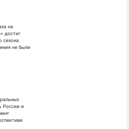
аза на
» достиг
о сезона
ения не были
тральных
ь России и
мент
рспективе