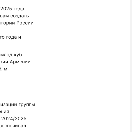
/2025 года
вам создать
итории России
го года и
 млрд куб.
ории Армении
. м.
низаций группы
ения
 2024/2025
беспечивал