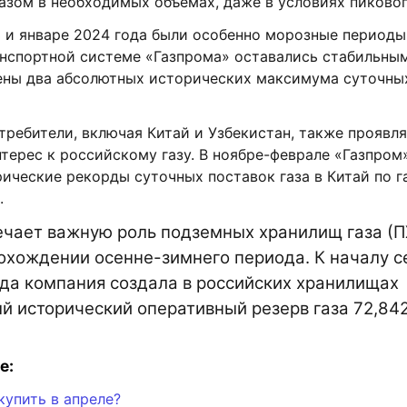
азом в необходимых объемах, даже в условиях пиковог
 и январе 2024 года были особенно морозные периоды
анспортной системе «Газпрома» оставались стабильным
ены два абсолютных исторических максимума суточны
ребители, включая Китай и Узбекистан, также проявл
ерес к российскому газу. В ноябре-феврале «Газпром
ические рекорды суточных поставок газа в Китай по 
.
чает важную роль подземных хранилищ газа (П
хождении осенне-зимнего периода. К началу с
да компания создала в российских хранилищах
 исторический оперативный резерв газа 72,842
е:
купить в апреле?