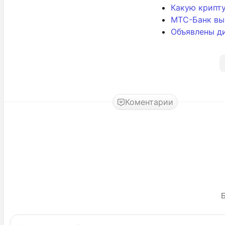
Какую крипту
МТС-Банк вых
Объявлены д
Коментарии
Б