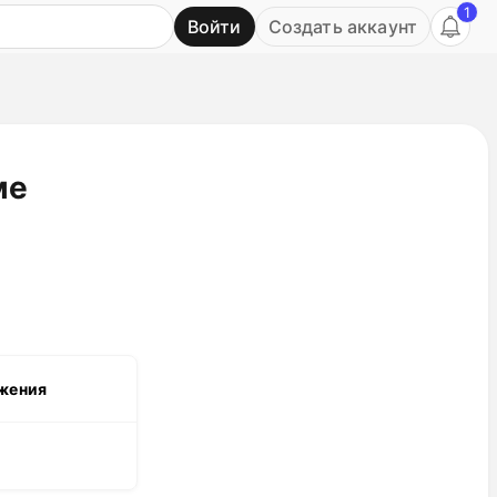
1
Войти
Создать аккаунт
Ь
ме
бжения