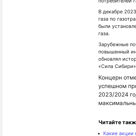
потребителей г
В декабре 2023
газа по газотр
были установл
газа.
Зарубежные пот
повышенный инт
обновлял истор
«Сила Сибири»
Концерн отме
успешном про
2023/2024 го
максимальный
Читайте такж
Какие акции 