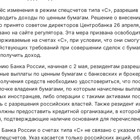
нёс изменения в режим спецсчетов типа «С», разрешив
водить доходы по ценным бумагам. Решение о внесени
 принято советом директоров Центробанка 26 апреля,
ано на сайте регулятора. Эта мера призвана освободи
ерживаемые на счетах «С», при условии, что они смог
йствующих требований при совершении сделок с бумаг
получить доход.
ию Банка России, начиная с 2 мая, резидентам разре
ные выплаты по ценным бумагам с банковских и броке
получения средств необходимо удостовериться, что пос
почке владения бумагами, по которым начислены выпла
ых иностранцев, либо операции с такими активами пос
 с разрешения российских властей. Также резидент и
олжны предоставить кредитной организации, в которой
ы, подтверждающие наличие основания для перечислен
Банка России о счетах типа «С» не связано с указом 
пецсчетов. Указ касается только российских акций, об