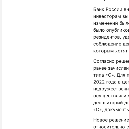
Банк России в
инвесторам вы
изменений было
было опубликов
резидентов, уд
соблюдение де
которым хотят 
Согласно решен
ранее зачислен
типа «С». Для 
2022 года в це
недружественн
осуществлялись
депозитарий д
«С», документ
Новое решение 
относительно с