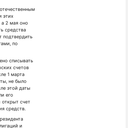
 отечественным
и этих
 а 2 мая оно
ть средства
ут подтвердить
ами, по
шено списывать
рских счетов
ле 1 марта
ты, не было
ле этой даты
ли его
 открыт счет
ия средств.
президента
лигаций и