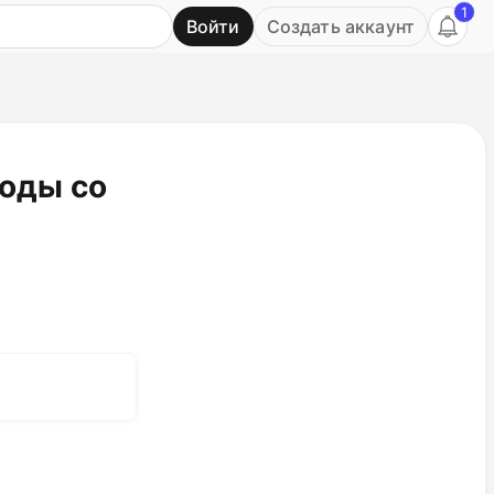
1
Войти
Создать аккаунт
Ь
оды со