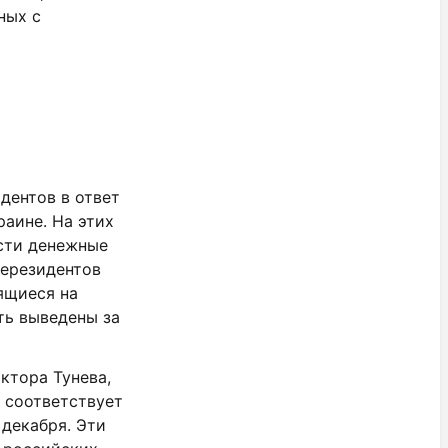
ных с
дентов в ответ
раине. На этих
сти денежные
нерезидентов
дящиеся на
ть выведены за
ктора Тунева,
о соответствует
 декабря. Эти