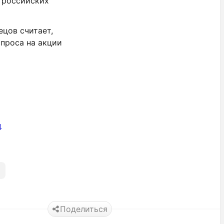
 российских
цов считает,
спроса на акции
4
Поделиться