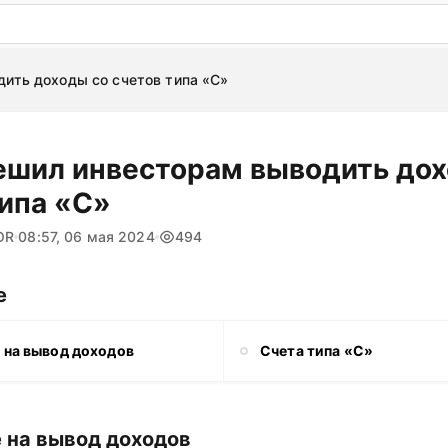
: бесплатный пробный период на 3 дня!
ПОПРОБОВАТ
ить доходы со счетов типа «С»
ешил инвесторам выводить дох
типа «С»
OR
08:57, 06 мая 2024
494
е
 на вывод доходов
Счета типа «С»
 на вывод доходов