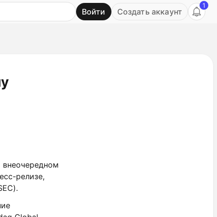
1
Войти
Создать аккаунт
Ь
му
а внеочередном
есс-релизе,
SEC).
ние