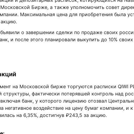
акций и депозитарных расписок, котирующихся на Nasd
и Московской Бирже, а также уполномочить совет дире
мпании. Максимальная цена для приобретения была ус
 акцию.
объявили о завершении сделки по продаже своих росси
анк, и после этого планировали выкупить до 10% своих
акций
мент на Московской бирже торгуются расписки QIWI P
 структуры, фактически потерявшей контроль над ро
 включая банк, у которого лицензию отозвал Центральн
а негативное воздействие на цену бумаг компании, и к 
илась на 6,35%, достигнув ₽243,5 за акцию.
е: