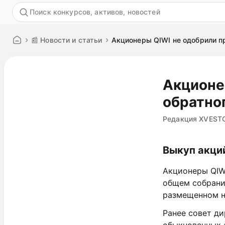
Акция
📰 Новости и статьи
Акционеры QIWI не одобрили п
Акционе
обратно
Редакция XVEST
Выкуп акци
Акционеры QIW
общем собрании
размещенном н
Ранее совет д