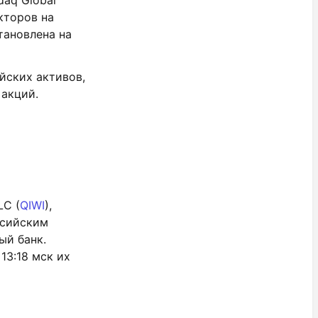
aq Global
кторов на
тановлена на
йских активов,
 акций.
LC (
QIWI
),
ссийским
ый банк.
13:18 мск их