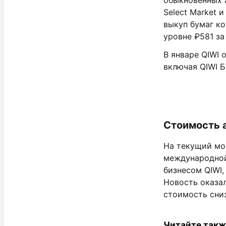
обыкновенных 
Select Market 
выкуп бумаг ко
уровне ₽581 за
В январе QIWI 
включая QIWI Б
Стоимость 
На текущий мо
международной
бизнесом QIWI,
Новость оказал
стоимость сниз
Читайте такж