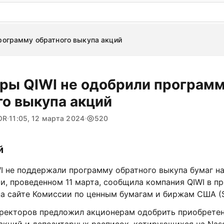
: бесплатный пробный период на 3 дня!
ПОПРОБОВАТ
рограмму обратного выкупа акций
ры QIWI не одобрили програм
го выкупа акций
OR
11:05, 12 марта 2024
520
й
I не поддержали программу обратного выкупа бумаг н
, проведенном 11 марта, сообщила компания QIWI в пр
а сайте Комиссии по ценным бумагам и биржам США (
иректоров предложил акционерам одобрить приобрете