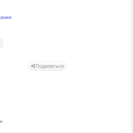
пании
Поделиться
ье