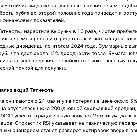
ся устойчивым даже на фоне сокращения объемов добы
ость рубля во второй половине года приведет к росту
и финансовых показателей.
Татнефть» нарастила выручку в 1,6 раза, чистая прибыл
начные темпы роста и отрицательный чистый долг поз
ордные дивиденды по итогам 2024 года. Суммарные вы
руб., что дает около 15% доходности после. Бумага неп
лись на фоне падения российского рынка, поэтому те
есной точкой для покупки.
нализ акций Татнефть
а снижаются с 24 мая и уже потеряли в цене около 5%
на опустилась ниже 200-дневной скользящей средней, 
MACD ушел в отрицательную зону, но Моментум указыв
вцов. Стохастик RSI указывает на техническую перепр
тным сценарием станет разворот котировок вверх в ра