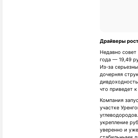
Драйверы рос
Недавно совет
года — 19,49 р
Из-за серьезн
дочерняя струк
дивдоходность 
что приведет к
Компания запус
участке Уренг
углеводородов
укрепление руб
уверенно и уж
стабильными д