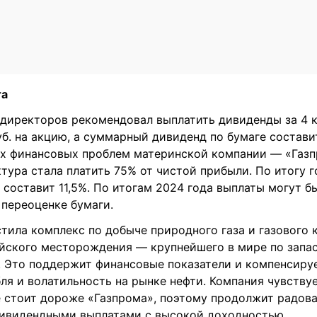
та
 директоров рекомендовал выплатить дивиденды за 4 
уб. на акцию, а суммарный дивиденд по бумаге составит
ых финансовых проблем материнской компании — «Газ
тура стала платить 75% от чистой прибыли. По итогу 
составит 11,5%. По итогам 2024 года выплаты могут б
 переоценке бумаги.
тила комплекс по добыче природного газа и газового 
ойского месторождения — крупнейшего в мире по запа
. Это поддержит финансовые показатели и компенсиру
ля и волатильность на рынке нефти. Компания чувствуе
е стоит дороже «Газпрома», поэтому продолжит радов
ивидендными выплатами с высокой доходностью.