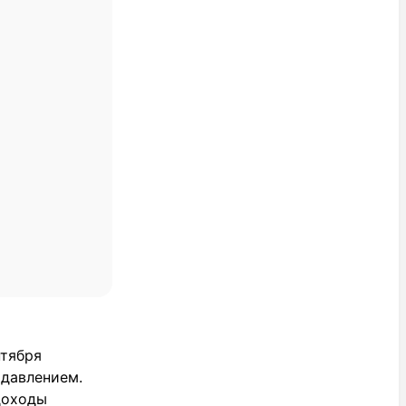
нтября
 давлением.
доходы