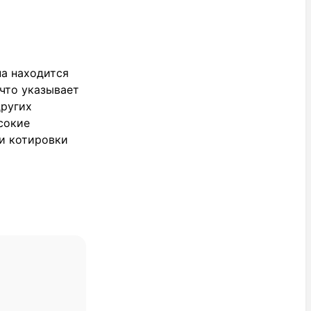
на находится
что указывает
других
сокие
и котировки