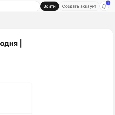
1
Войти
Создать аккаунт
Ь
одня |