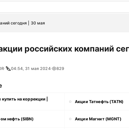
: бесплатный пробный период на 3 дня!
ПОПРОБОВАТ
аний сегодня | 30 мая
акции российских компаний сег
OR
04:54, 31 мая 2024
829
е
 купить на коррекции |
Акции Татнефть (TATN)
ом нефть (SIBN)
Акции Магнит (MGNT)