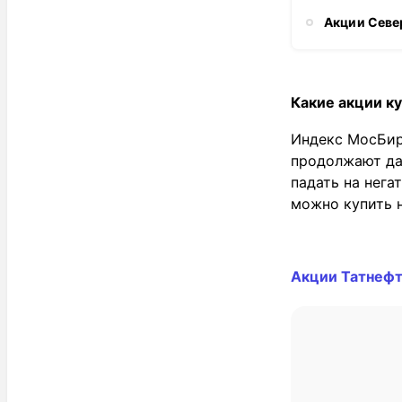
Акции Севе
Какие акции ку
Индекс МосБирж
продолжают да
падать на нега
можно купить 
Акции Татнефт