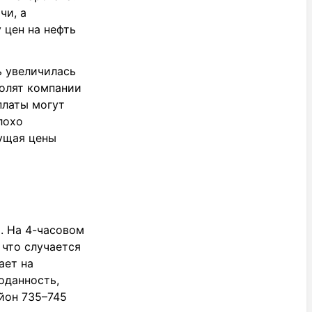
чи, а
 цен на нефть
ь увеличилась
волят компании
платы могут
лохо
кущая цены
. На 4-часовом
что случается
ает на
оданность,
йон 735–745