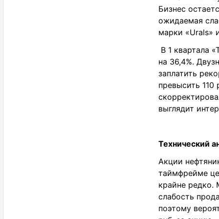
Бизнес остает
ожидаемая слаб
марки «Urals» 
В 1 квартала «
на 36,4%. Двуз
заплатить рек
превысить 110 
скорректирова
выглядит интер
Технический а
Акции нефтяник
таймфрейме це
крайне редко. 
слабость прода
поэтому вероя