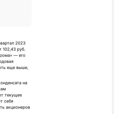
квартал 2023
 102,43 руб.
прома» — его
годовая
ыть еще выше,
конденсата на
сам
ет текущее
т себя
ать акционеров