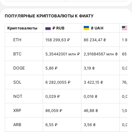
ПОПУЛЯРНЫЕ КРИПТОВАЛЮТЫ К ФИАТУ
Криптовалюты
₽ RUB
₴ UAH
$
ETH
158 299,63 ₽
86 234,47 ₴
1 924
BTC
5,35442001 млн ₽
2,91684567 млн ₴
65 0
DOGE
5,86 ₽
3,19 ₴
0,071
SOL
6 282,0055 ₽
3 422,15 ₴
76,35
NOT
0,029 ₽
0,016 ₴
0,00
XRP
86,059 ₽
46,88 ₴
1,046
ARB
6,55 ₽
3,56 ₴
0,079