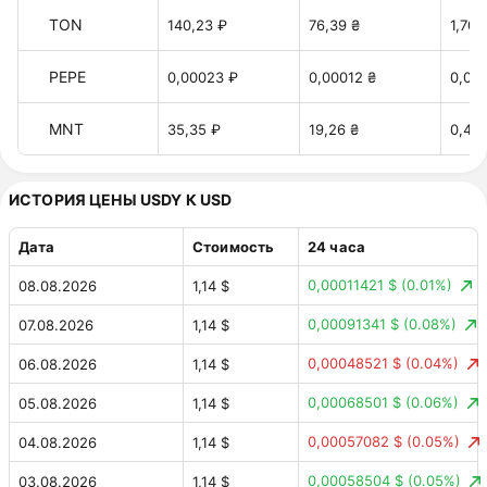
TON
140,23 ₽
76,39 ₴
1,70 
PEPE
0,00023 ₽
0,00012 ₴
0,00
MNT
35,35 ₽
19,26 ₴
0,42 
ИСТОРИЯ ЦЕНЫ USDY К USD
Дата
Стоимость
24 часа
0,00011421 $
(0.01%)
08.08.2026
1,14 $
0,00091341 $
(0.08%)
07.08.2026
1,14 $
0,00048521 $
(0.04%)
06.08.2026
1,14 $
0,00068501 $
(0.06%)
05.08.2026
1,14 $
0,00057082 $
(0.05%)
04.08.2026
1,14 $
0,00058504 $
(0.05%)
03.08.2026
1,14 $