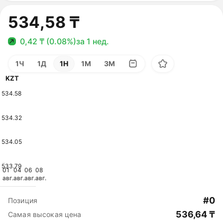
534,58 ₸
0,42 ₸ (0.08%)
за 1 нед.
1Ч
1Д
1Н
1М
3М
KZT
534.58
534.32
534.05
533.79
01
04
06
08
авг.
авг.
авг.
авг.
#0
Позиция
536,64 ₸
Самая высокая цена