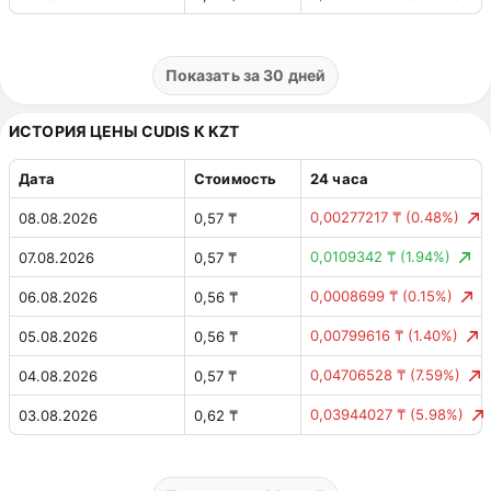
0,00029168 $
(17.34%)
02.08.2026
0,00 $
0,0000711 $
(4.06%)
01.08.2026
0,00 $
Показать за 30 дней
0,00011155 $
(6.79%)
31.07.2026
0,00 $
ИСТОРИЯ ЦЕНЫ CUDIS К KZT
0,00007873 $
(5.04%)
30.07.2026
0,00 $
Дата
Стоимость
24 часа
0,00000999 $
(0.63%)
29.07.2026
0,00 $
0,00277217 ₸
(0.48%)
08.08.2026
0,57 ₸
0,00018928 $
(10.74%)
28.07.2026
0,00 $
0,0109342 ₸
(1.94%)
07.08.2026
0,57 ₸
0,00015201 $
(9.44%)
27.07.2026
0,00 $
0,0008699 ₸
(0.15%)
06.08.2026
0,56 ₸
0,00019696 $
(10.90%)
26.07.2026
0,00 $
0,00799616 ₸
(1.40%)
05.08.2026
0,56 ₸
0,00008974 $
(5.23%)
25.07.2026
0,00 $
0,04706528 ₸
(7.59%)
04.08.2026
0,57 ₸
0,00079479 $
(31.64%)
24.07.2026
0,00 $
0,03944027 ₸
(5.98%)
03.08.2026
0,62 ₸
0,00060158 $
(19.32%)
23.07.2026
0,00 $
0,14 ₸
(17.34%)
02.08.2026
0,66 ₸
0,00015756 $
(4.82%)
22.07.2026
0,00 $