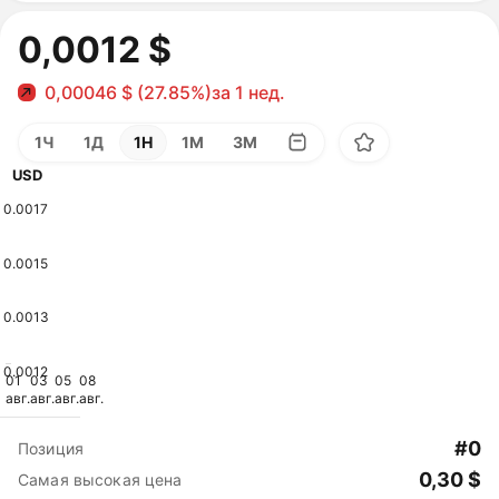
0,0012 $
0,00046 $ (27.85%)
за 1 нед.
1Ч
1Д
1Н
1М
3М
USD
0.0017
0.0015
0.0013
0.0012
01
03
05
08
авг.
авг.
авг.
авг.
#0
Позиция
0,30 $
Самая высокая цена