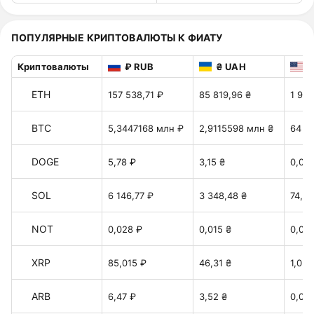
ПОПУЛЯРНЫЕ КРИПТОВАЛЮТЫ К ФИАТУ
Криптовалюты
₽ RUB
₴ UAH
$
ETH
157 538,71 ₽
85 819,96 ₴
1 914
BTC
5,3447168 млн ₽
2,9115598 млн ₴
64 9
DOGE
5,78 ₽
3,15 ₴
0,07 
SOL
6 146,77 ₽
3 348,48 ₴
74,71
NOT
0,028 ₽
0,015 ₴
0,00
XRP
85,015 ₽
46,31 ₴
1,033
ARB
6,47 ₽
3,52 ₴
0,078