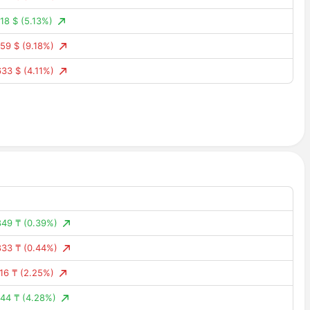
18 $
(5.13%)
59 $
(9.18%)
633 $
(4.11%)
868 $
(17.41%)
79 $
(10.17%)
44 $
(13.84%)
556 $
(5.57%)
99 $
(0.72%)
37 $
(5.71%)
849 ₸
(0.39%)
895 $
(3.12%)
833 ₸
(0.44%)
83 $
(9.87%)
16 ₸
(2.25%)
28 $
(4.98%)
44 ₸
(4.28%)