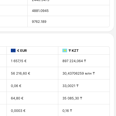
4881.0945
9762.189
€ EUR
₸ KZT
1 657,15 €
897 224,064 ₸
56 216,60 €
30,43706259 млн ₸
0,06 €
33,0021 ₸
64,80 €
35 085,30 ₸
0,0003 €
0,16 ₸