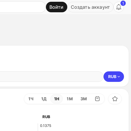
1
Войти
Создать аккаунт
Ь
RUB
1Ч
1Д
1Н
1М
3М
RUB
0.1375