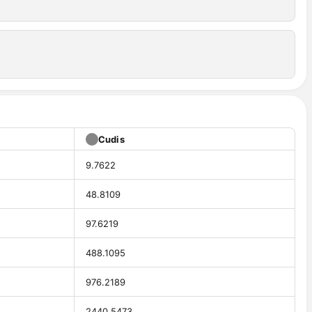
Cudis
9.7622
48.8109
97.6219
488.1095
976.2189
2440.5473