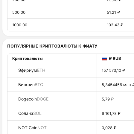
500.00
51,21 ₽
1000.00
102,43 ₽
ПОПУЛЯРНЫЕ КРИПТОВАЛЮТЫ К ФИАТУ
Криптовалюты
₽ RUB
Эфириум
ETH
157 573,10 ₽
Биткоин
BTC
5,3454456 млн 
Dogecoin
DOGE
5,79 ₽
Солана
SOL
6 161,78 ₽
NOT Coin
NOT
0,028 ₽