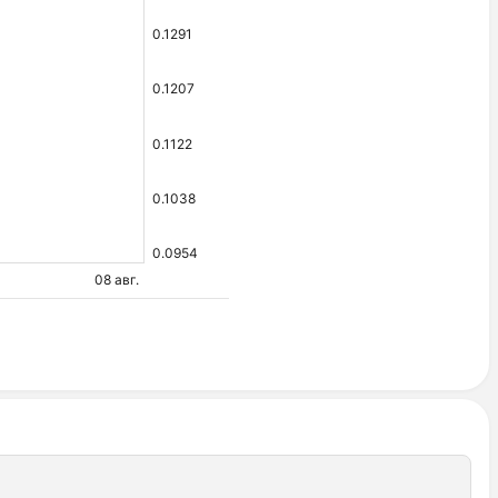
0.1291
0.1207
0.1122
0.1038
0.0954
08 авг.