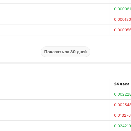
0,000061
0,000120
0,00005
0,00028
0,000187
Показать за 30 дней
0,00022
0,00008
0,000010
24 часа
0,000092
0,00222
0,00004
0,00254
0,000171
0,013276
0,000091
0,024219