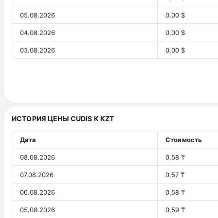
05.08.2026
0,00 $
04.08.2026
0,00 $
03.08.2026
0,00 $
02.08.2026
0,00 $
01.08.2026
0,00 $
31.07.2026
0,00 $
ИСТОРИЯ ЦЕНЫ CUDIS К KZT
30.07.2026
0,00 $
29.07.2026
0,00 $
Дата
Стоимость
28.07.2026
0,00 $
08.08.2026
0,58 ₸
27.07.2026
0,00 $
07.08.2026
0,57 ₸
26.07.2026
0,00 $
06.08.2026
0,58 ₸
25.07.2026
0,00 $
05.08.2026
0,59 ₸