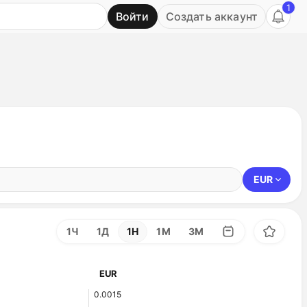
1
Войти
Создать аккаунт
Ь
EUR
1Ч
1Д
1Н
1М
3М
EUR
0.0015