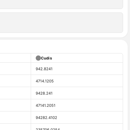
Cudis
942.8241
4714.1205
9428.241
47141.2051
94282.4102
235706.0254