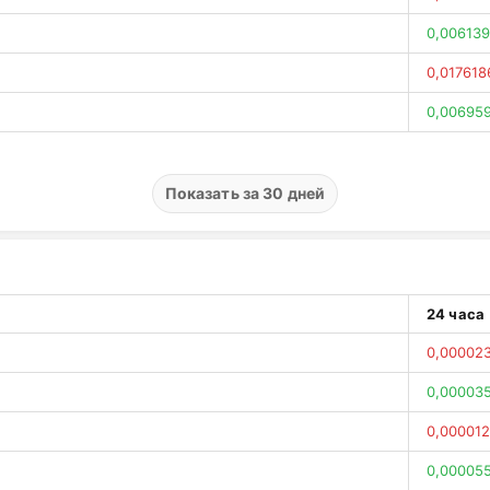
0,006139
0,017618
0,00695
0,031969
0,00880
Показать за 30 дней
0,019414
0,010406
0,010080
24 часа
0,00025
0,00002
0,005727
0,00003
0,015578
0,000012
0,021220
0,00005