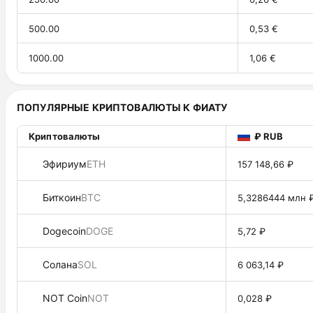
500.00
0,53 €
1000.00
1,06 €
ПОПУЛЯРНЫЕ КРИПТОВАЛЮТЫ К ФИАТУ
Криптовалюты
₽ RUB
Эфириум
ETH
157 148,66 ₽
Биткоин
BTC
5,3286444 млн 
Dogecoin
DOGE
5,72 ₽
Солана
SOL
6 063,14 ₽
NOT Coin
NOT
0,028 ₽