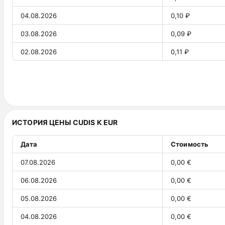
04.08.2026
0,10 ₽
03.08.2026
0,09 ₽
02.08.2026
0,11 ₽
01.08.2026
0,10 ₽
31.07.2026
0,14 ₽
30.07.2026
0,14 ₽
ИСТОРИЯ ЦЕНЫ CUDIS К EUR
29.07.2026
0,13 ₽
28.07.2026
0,14 ₽
Дата
Стоимость
27.07.2026
0,13 ₽
07.08.2026
0,00 €
26.07.2026
0,13 ₽
06.08.2026
0,00 €
25.07.2026
0,13 ₽
05.08.2026
0,00 €
24.07.2026
0,15 ₽
04.08.2026
0,00 €