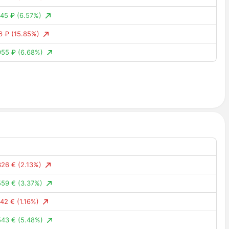
45 ₽
(6.57%)
6 ₽
(15.85%)
955 ₽
(6.68%)
46 ₽
(23.48%)
268 ₽
(6.07%)
51 ₽
(15.47%)
29 ₽
(7.66%)
62 ₽
(8.01%)
5 ₽
(0.20%)
326 €
(2.13%)
68 ₽
(4.36%)
559 €
(3.37%)
9 ₽
(10.60%)
42 €
(1.16%)
38 ₽
(12.62%)
543 €
(5.48%)