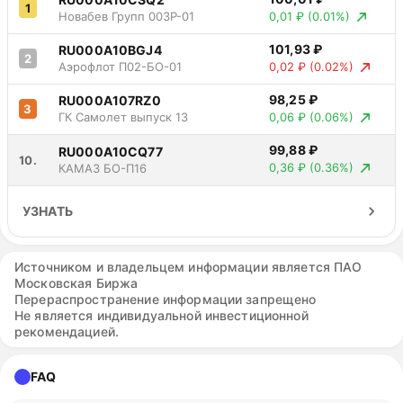
1
0,01 ₽
(0.01%)
Новабев Групп 003Р-01
101,93 ₽
RU000A10BGJ4
2
0,02 ₽
(0.02%)
Аэрофлот П02-БО-01
98,25 ₽
RU000A107RZ0
3
0,06 ₽
(0.06%)
ГК Самолет выпуск 13
99,88 ₽
RU000A10CQ77
10.
0,36 ₽
(0.36%)
КАМАЗ БО-П16
УЗНАТЬ
Источником и владельцем информации является ПАО
Московская Биржа
Перераспространение информации запрещено
Не является индивидуальной инвестиционной
рекомендацией.
FAQ