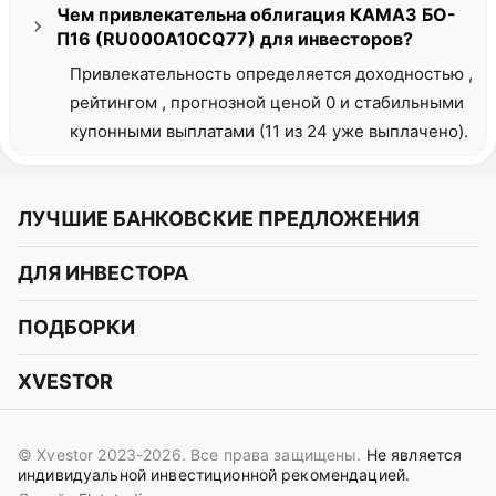
Чем привлекательна облигация КАМАЗ БО-
П16 (RU000A10CQ77) для инвесторов?
Привлекательность определяется доходностью ,
рейтингом , прогнозной ценой 0 и стабильными
купонными выплатами (11 из 24 уже выплачено).
ЛУЧШИЕ БАНКОВСКИЕ ПРЕДЛОЖЕНИЯ
Альфа-Банк
ДЛЯ ИНВЕСТОРА
Т-Банк
Курс акций
ПОДБОРКИ
СБЕР
Курс криптовалют
Подборки акций
Газпромбанк
XVESTOR
Курс облигаций
Подборки криптовалют
ВТБ
Telegram
Прогнозы на акции
Подборки облигаций
OZON Банк
© Xvestor 2023-2026. Все права защищены.
Не является
Вконтакте
Прогнозы на криптовалюты
индивидуальной инвестиционной рекомендацией.
Совкомбанк