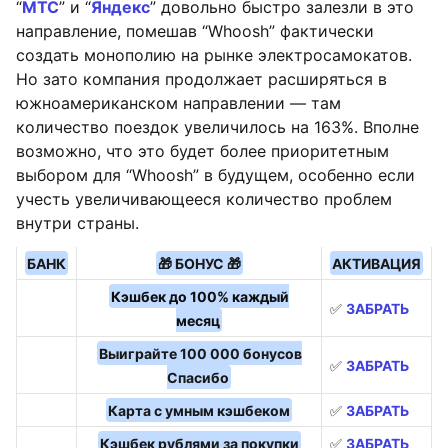
“
МТС
” и “
Яндекс
” довольно быстро залезли в это
направление, помешав “Whoosh” фактически
создать монополию на рынке электросамокатов.
Но зато компания продолжает расширяться в
южноамериканском направлении — там
количество поездок увеличилось на 163%. Вполне
возможно, что это будет более приоритетным
выбором для “Whoosh” в будущем, особенно если
учесть увеличивающееся количество проблем
внутри страны.
БАНК
🎁 БОНУС 🎁
АКТИВАЦИЯ
Кэшбек до 100% каждый
✅
ЗАБРАТЬ
месяц
Выиграйте 100 000 бонусов
✅
ЗАБРАТЬ
Спасибо
Карта с умным кэшбеком
✅
ЗАБРАТЬ
Кэшбек рублями за покупки
✅
ЗАБРАТЬ