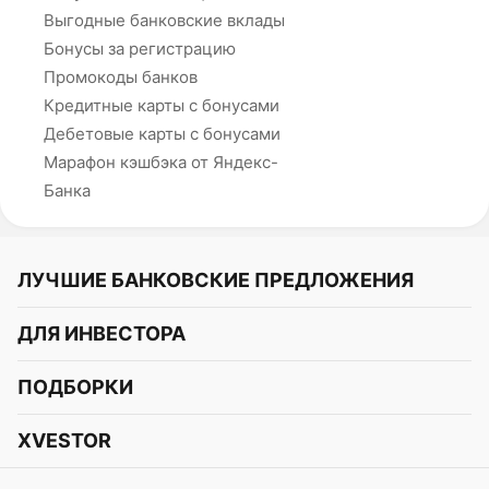
Выгодные банковские вклады
Бонусы за регистрацию
Промокоды банков
Кредитные карты с бонусами
Дебетовые карты с бонусами
Марафон кэшбэка от Яндекс-
Банка
ЛУЧШИЕ БАНКОВСКИЕ ПРЕДЛОЖЕНИЯ
Альфа-Банк
ДЛЯ ИНВЕСТОРА
Т-Банк
Курс акций
ПОДБОРКИ
СБЕР
Курс криптовалют
Подборки акций
Газпромбанк
XVESTOR
Курс облигаций
Подборки криптовалют
ВТБ
Telegram