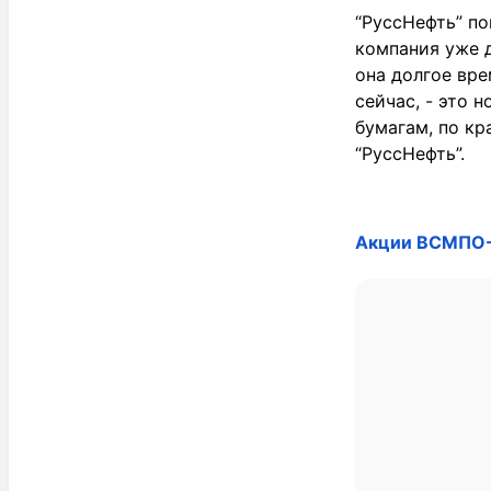
“РуссНефть” по
компания уже д
она долгое вре
сейчас, - это 
бумагам, по кр
“РуссНефть”.
Акции ВСМПО