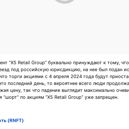
нт “X5 Retail Group” буквально принуждают к тому, чт
еезд под российскую юрисдикцию, на нее был подан ис
 что торги акциями с 4 апреля 2024 года будут приоста
 это последний день, то вероятнее всего люди продолж
ижая цену, так что падение выглядит максимально оче
я “шорт” по акциям “X5 Retail Group” уже запрещен.
ть (RNFT)