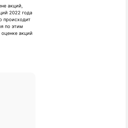
не акций,
кций 2022 года
то происходит
ия по этим
 оценке акций