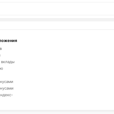
ложения
в
и
 вклады
ию
онусами
онусами
Яндекс-