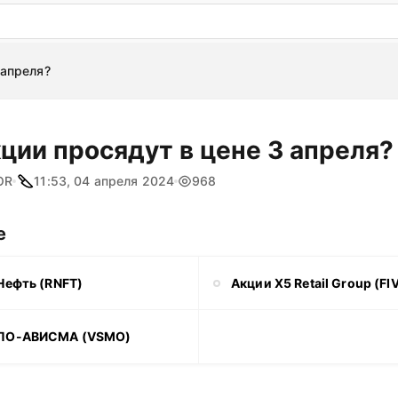
: бесплатный пробный период на 3 дня!
ПОПРОБОВАТ
 апреля?
ции просядут в цене 3 апреля?
OR
11:53, 04 апреля 2024
968
е
Нефть (RNFT)
Акции X5 Retail Group (FI
ПО-АВИСМА (VSMO)