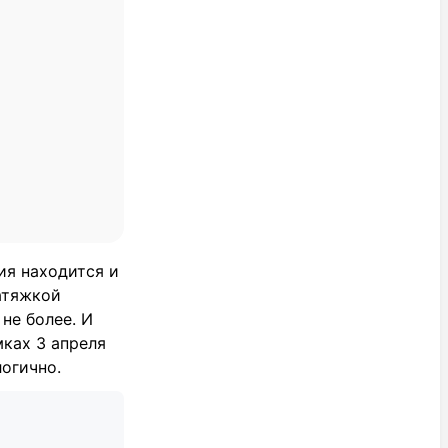
ия находится и
атяжкой
не более. И
ках 3 апреля
логично.