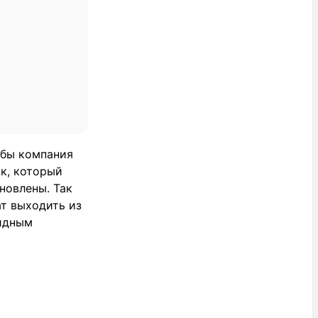
обы компания
к, который
новлены. Так
ат выходить из
видным