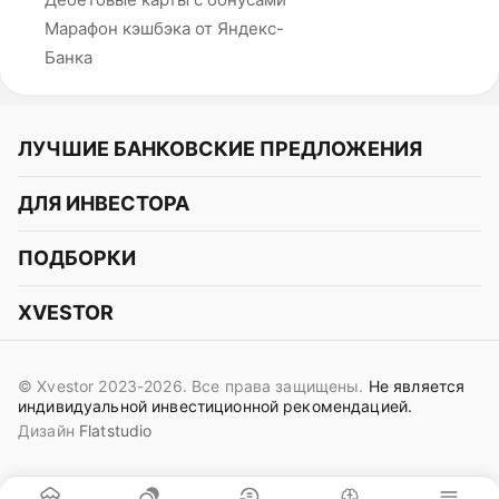
Марафон кэшбэка от Яндекс-
Банка
ЛУЧШИЕ БАНКОВСКИЕ ПРЕДЛОЖЕНИЯ
Альфа-Банк
ДЛЯ ИНВЕСТОРА
Т-Банк
Курс акций
ПОДБОРКИ
СБЕР
Курс криптовалют
Подборки акций
Газпромбанк
XVESTOR
Курс облигаций
Подборки криптовалют
ВТБ
Telegram
Прогнозы на акции
Подборки облигаций
OZON Банк
© Xvestor 2023-2026. Все права защищены.
Не является
Вконтакте
Прогнозы на криптовалюты
индивидуальной инвестиционной рекомендацией.
Совкомбанк
Дизайн
Flatstudio
Поддержка в Telegram
Идеи инвест аналитиков
Яндекс Банк
Контакты
Сигналы трейдеров