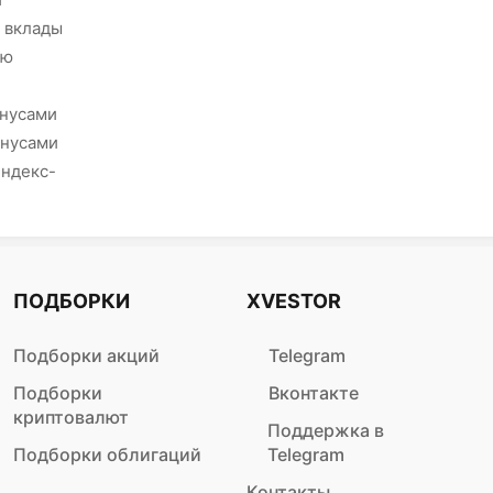
 вклады
ию
онусами
онусами
Яндекс-
ПОДБОРКИ
XVESTOR
Подборки акций
Telegram
Подборки
Вконтакте
криптовалют
Поддержка в
Подборки облигаций
Telegram
Контакты