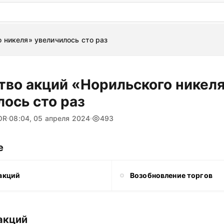
: бесплатный пробный период на 3 дня!
ПОПРОБОВАТ
 никеля» увеличилось сто раз
тво акций «Норильского никел
ось сто раз
OR
08:04, 05 апреля 2024
493
е
акций
Возобновление торгов
акций