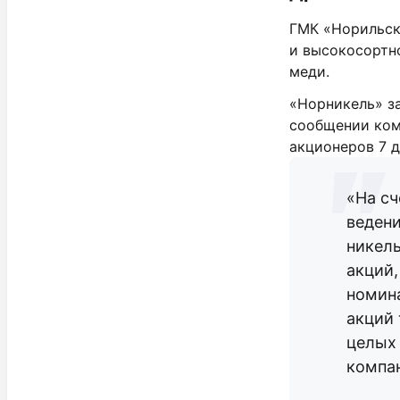
ГМК «Норильск
и высокосортно
меди.
«Норникель» за
сообщении ком
акционеров 7 д
«На с
веден
никел
акций,
номина
акций 
целых 
компа