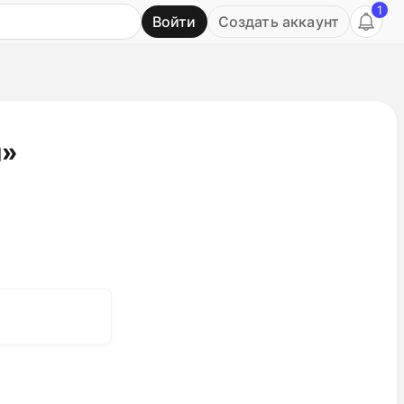
1
Войти
Создать аккаунт
Ь
я»