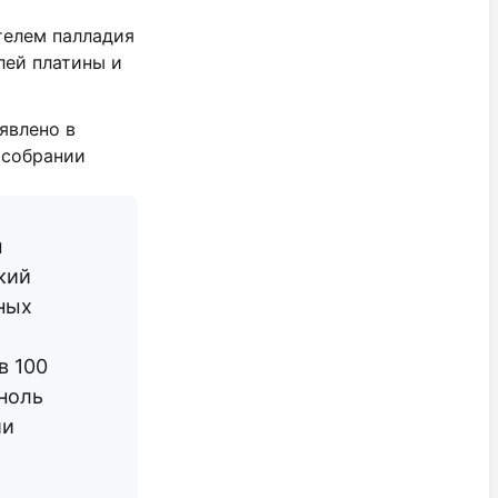
телем палладия
лей платины и
явлено в
 собрании
м
кий
ных
в 100
ноль
ии