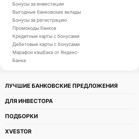
Бонусы за инвестиции
Выгодные банковские вклады
Бонусы за регистрацию
Промокоды банков
Кредитные карты с бонусами
Дебетовые карты с бонусами
Марафон кэшбэка от Яндекс-
Банка
ЛУЧШИЕ БАНКОВСКИЕ ПРЕДЛОЖЕНИЯ
Альфа-Банк
ДЛЯ ИНВЕСТОРА
Т-Банк
Курс акций
ПОДБОРКИ
СБЕР
Курс криптовалют
Подборки акций
Газпромбанк
XVESTOR
Курс облигаций