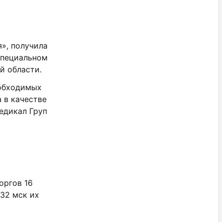
», получила
специальном
й области.
еобходимых
 в качестве
едикал Груп
торгов 16
3
2 мск их