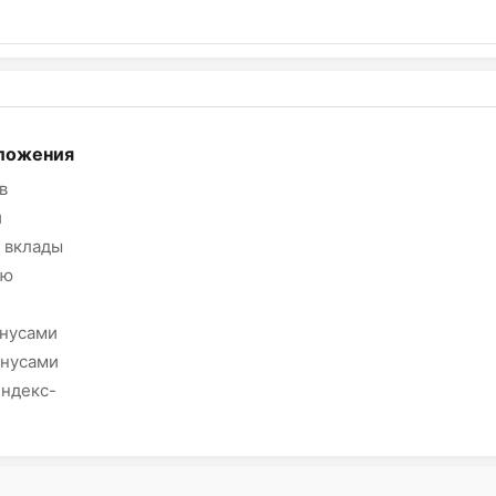
ложения
в
и
 вклады
ию
онусами
онусами
Яндекс-