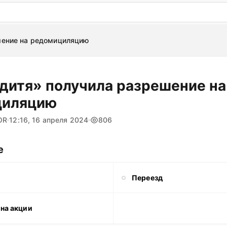
: бесплатный пробный период на 3 дня!
ПОПРОБОВАТ
шение на редомициляцию
 дитя» получила разрешение на
циляцию
OR
12:16, 16 апреля 2024
806
е
Переезд
 на акции