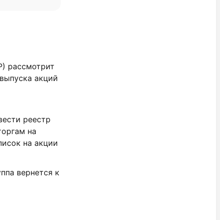
Р) рассмотрит
 выпуска акций
вести реестр
торгам на
писок на акции
ппа вернется к