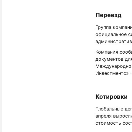
Переезд
Группа компани
официальное с
административ
Компания сооб
документов для
Международной
Инвестментс» 
Котировки
Глобальные деп
апреля выросли
стоимость сост