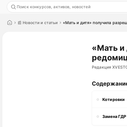
Акция
📰 Новости и статьи
«Мать и дитя» получила разре
«Мать и
редоми
Редакция XVEST
Содержани
Котировки
Замена ГДР