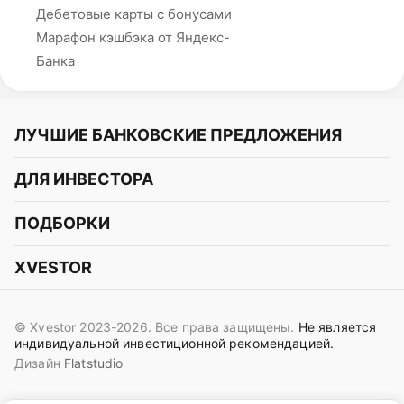
Дебетовые карты с бонусами
Марафон кэшбэка от Яндекс-
Банка
ЛУЧШИЕ БАНКОВСКИЕ ПРЕДЛОЖЕНИЯ
Альфа-Банк
ДЛЯ ИНВЕСТОРА
Т-Банк
Курс акций
ПОДБОРКИ
СБЕР
Курс криптовалют
Подборки акций
Газпромбанк
XVESTOR
Курс облигаций
Подборки криптовалют
ВТБ
Telegram
Прогнозы на акции
Подборки облигаций
OZON Банк
© Xvestor 2023-2026. Все права защищены.
Не является
Вконтакте
Прогнозы на криптовалюты
индивидуальной инвестиционной рекомендацией.
Совкомбанк
Дизайн
Flatstudio
Поддержка в Telegram
Идеи инвест аналитиков
Яндекс Банк
Контакты
Сигналы трейдеров