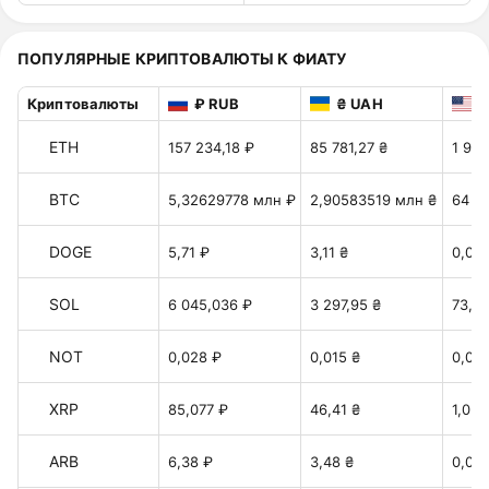
ПОПУЛЯРНЫЕ КРИПТОВАЛЮТЫ К ФИАТУ
Криптовалюты
₽ RUB
₴ UAH
$
ETH
157 234,18 ₽
85 781,27 ₴
1 912
BTC
5,32629778 млн ₽
2,90583519 млн ₴
64 78
DOGE
5,71 ₽
3,11 ₴
0,06
SOL
6 045,036 ₽
3 297,95 ₴
73,52
NOT
0,028 ₽
0,015 ₴
0,00
XRP
85,077 ₽
46,41 ₴
1,034
ARB
6,38 ₽
3,48 ₴
0,077