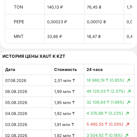
TON
140,13 ₽
76,45 ₴
1,70 
PEPE
0,00023 ₽
0,00012 ₴
0,00
MNT
33,86 ₽
18,47 ₴
0,41 
ИСТОРИЯ ЦЕНЫ XAUT К KZT
Дата
Стоимость
24 часа
16 966,19 ₸
(0.85%)
07.08.2026
2,01 млн ₸
46 129,03 ₸
(2.37%)
06.08.2026
1,99 млн ₸
32 109,64 ₸
(1.68%)
05.08.2026
1,95 млн ₸
4 376,88 ₸
(0.23%)
04.08.2026
1,92 млн ₸
5 495,55 ₸
(0.29%)
03.08.2026
1,91 млн ₸
3 504,92 ₸
(0.18%)
02.08.2026
1,92 млн ₸