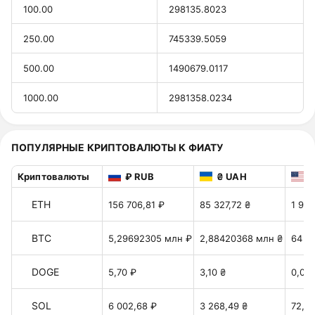
100.00
298135.8023
250.00
745339.5059
500.00
1490679.0117
1000.00
2981358.0234
ПОПУЛЯРНЫЕ КРИПТОВАЛЮТЫ К ФИАТУ
Криптовалюты
₽ RUB
₴ UAH
$
ETH
156 706,81 ₽
85 327,72 ₴
1 902
BTC
5,29692305 млн ₽
2,88420368 млн ₴
64 29
DOGE
5,70 ₽
3,10 ₴
0,06
SOL
6 002,68 ₽
3 268,49 ₴
72,86