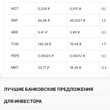
NOT
0,028 ₽
0,015 ₴
0,00
XRP
84,48 ₽
46,0027 ₴
1,025
ARB
6,41 ₽
3,49 ₴
0,077
TON
140,39 ₽
76,44 ₴
1,70 
PEPE
0,00023 ₽
0,00012 ₴
0,00
MNT
33,77 ₽
18,39 ₴
0,40 
ЛУЧШИЕ БАНКОВСКИЕ ПРЕДЛОЖЕНИЯ
Альфа-Банк
ДЛЯ ИНВЕСТОРА
Т-Банк