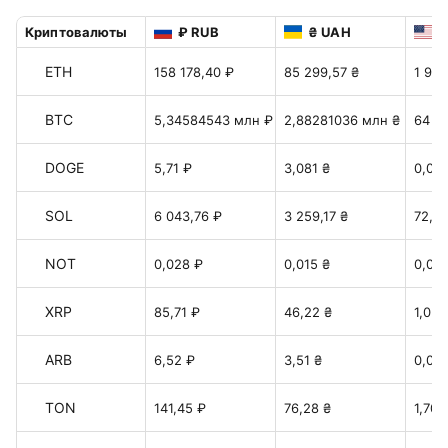
Криптовалюты
₽ RUB
₴ UAH
$
ETH
158 178,40 ₽
85 299,57 ₴
1 905
BTC
5,34584543 млн ₽
2,88281036 млн ₴
64 4
DOGE
5,71 ₽
3,081 ₴
0,06
SOL
6 043,76 ₽
3 259,17 ₴
72,81
NOT
0,028 ₽
0,015 ₴
0,00
XRP
85,71 ₽
46,22 ₴
1,032
ARB
6,52 ₽
3,51 ₴
0,078
TON
141,45 ₽
76,28 ₴
1,70 