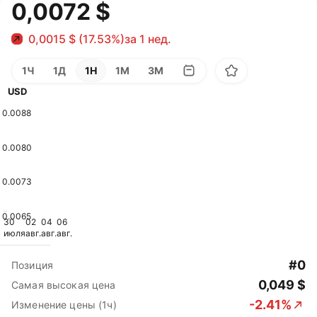
0,0072 $
0,0015 $ (17.53%)
за 1 нед.
1Ч
1Д
1Н
1М
3М
USD
0.0088
0.0080
0.0073
0.0065
30
02
04
06
июля
авг.
авг.
авг.
#0
Позиция
0,049 $
Самая высокая цена
-2.41%
Изменение цены (1ч)