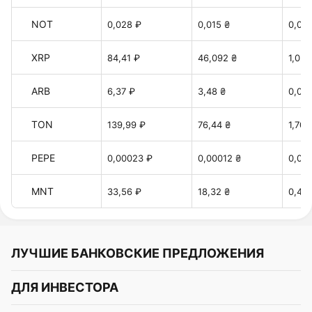
NOT
0,028 ₽
0,015 ₴
0,00
XRP
84,41 ₽
46,092 ₴
1,027
ARB
6,37 ₽
3,48 ₴
0,077
TON
139,99 ₽
76,44 ₴
1,70 
PEPE
0,00023 ₽
0,00012 ₴
0,00
MNT
33,56 ₽
18,32 ₴
0,40 
ЛУЧШИЕ БАНКОВСКИЕ ПРЕДЛОЖЕНИЯ
Альфа-Банк
ДЛЯ ИНВЕСТОРА
Т-Банк