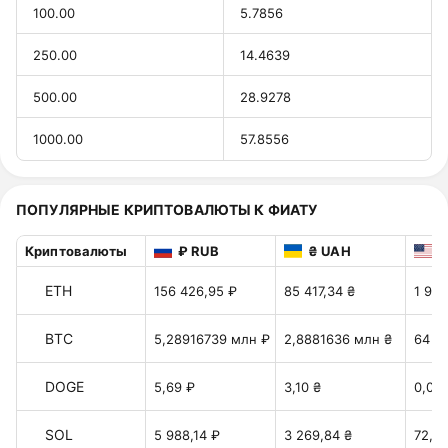
100.00
5.7856
250.00
14.4639
500.00
28.9278
1000.00
57.8556
ПОПУЛЯРНЫЕ КРИПТОВАЛЮТЫ К ФИАТУ
Криптовалюты
₽ RUB
₴ UAH
$
ETH
156 426,95 ₽
85 417,34 ₴
1 904
BTC
5,28916739 млн ₽
2,8881636 млн ₴
64 3
DOGE
5,69 ₽
3,10 ₴
0,06
SOL
5 988,14 ₽
3 269,84 ₴
72,89