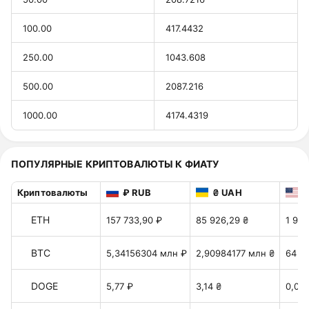
100.00
417.4432
250.00
1043.608
500.00
2087.216
1000.00
4174.4319
ПОПУЛЯРНЫЕ КРИПТОВАЛЮТЫ К ФИАТУ
Криптовалюты
₽ RUB
₴ UAH
$
ETH
157 733,90 ₽
85 926,29 ₴
1 917
BTC
5,34156304 млн ₽
2,90984177 млн ₴
64 92
DOGE
5,77 ₽
3,14 ₴
0,07 