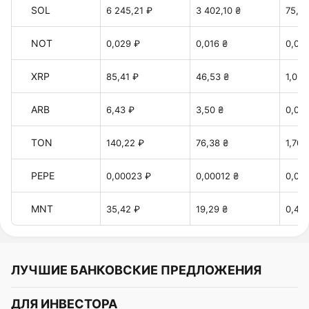
SOL
6 245,21 ₽
3 402,10 ₴
75,91
NOT
0,029 ₽
0,016 ₴
0,00
XRP
85,41 ₽
46,53 ₴
1,038
ARB
6,43 ₽
3,50 ₴
0,078
TON
140,22 ₽
76,38 ₴
1,70 
PEPE
0,00023 ₽
0,00012 ₴
0,00
MNT
35,42 ₽
19,29 ₴
0,43 
ЛУЧШИЕ БАНКОВСКИЕ ПРЕДЛОЖЕНИЯ
Альфа-Банк
ДЛЯ ИНВЕСТОРА