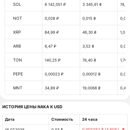
SOL
6 142,051 ₽
3 345,91 ₴
74,65
NOT
0,028 ₽
0,015 ₴
0,00
XRP
84,99 ₽
46,30 ₴
1,033
ARB
6,47 ₽
3,52 ₴
0,078
TON
140,25 ₽
76,40 ₴
1,70 
PEPE
0,00023 ₽
0,00012 ₴
0,00
MNT
34,89 ₽
19,0068 ₴
0,42 
ИСТОРИЯ ЦЕНЫ NAKA К USD
Дата
Стоимость
24 часа
0,0011152 $
(3.60%)
16.07.2026
0,03 $