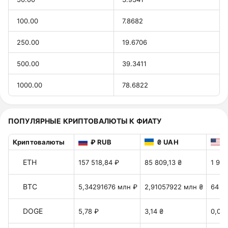
100.00
7.8682
250.00
19.6706
500.00
39.3411
1000.00
78.6822
ПОПУЛЯРНЫЕ КРИПТОВАЛЮТЫ К ФИАТУ
Криптовалюты
₽ RUB
₴ UAH
$
ETH
157 518,84 ₽
85 809,13 ₴
1 914
BTC
5,34291676 млн ₽
2,91057922 млн ₴
64 9
DOGE
5,78 ₽
3,14 ₴
0,07 