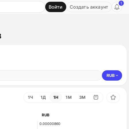
1
Войти
Создать аккаунт
Ь
B
RUB
1Ч
1Д
1Н
1М
3М
RUB
0.00000860