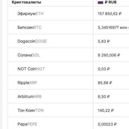
Криптовалюты
₽ RUB
Эфириум
ETH
157 850,62 ₽
Биткоин
BTC
5,34516977 млн 
Dogecoin
DOGE
5,83 ₽
Солана
SOL
6 260,006 ₽
NOT Coin
NOT
0,03 ₽
Ripple
XRP
85,68 ₽
Arbitrum
ARB
6,50 ₽
Тон Коин
TON
140,22 ₽
Pepe
PEPE
0,00023 ₽