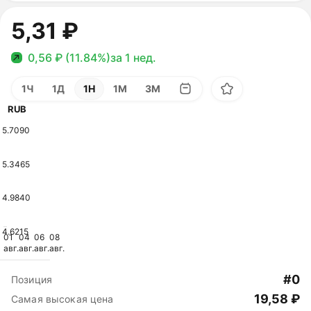
5,31 ₽
0,56 ₽ (11.84%)
за 1 нед.
1Ч
1Д
1Н
1М
3М
RUB
5.7090
5.3465
4.9840
4.6215
01
04
06
08
авг.
авг.
авг.
авг.
#0
Позиция
19,58 ₽
Самая высокая цена