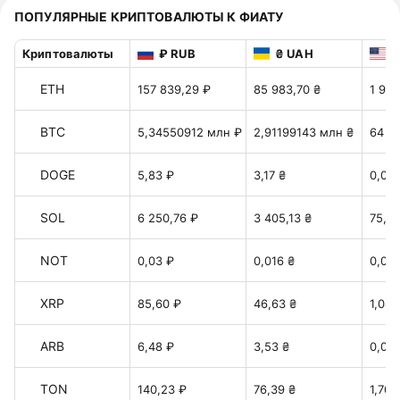
ПОПУЛЯРНЫЕ КРИПТОВАЛЮТЫ К ФИАТУ
Криптовалюты
₽ RUB
₴ UAH
$
ETH
157 839,29 ₽
85 983,70 ₴
1 918
BTC
5,34550912 млн ₽
2,91199143 млн ₴
64 9
DOGE
5,83 ₽
3,17 ₴
0,07 
SOL
6 250,76 ₽
3 405,13 ₴
75,97
NOT
0,03 ₽
0,016 ₴
0,00
XRP
85,60 ₽
46,63 ₴
1,04 
ARB
6,48 ₽
3,53 ₴
0,078
TON
140,23 ₽
76,39 ₴
1,70 