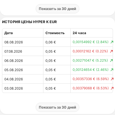
0,002543 $
(4.60%)
01.08.2026
0,06 $
Показать за 30 дней
0,00405553 $
(6.83%)
31.07.2026
0,06 $
ИСТОРИЯ ЦЕНЫ HYPER К EUR
0,00071716 $
(1.19%)
30.07.2026
0,06 $
Дата
Стоимость
24 часа
0,00147043 $
(2.39%)
29.07.2026
0,06 $
0,00154992 €
(2.84%)
08.08.2026
0,06 €
0,00089276 $
(1.43%)
28.07.2026
0,06 $
0,00012162 €
(0.22%)
07.08.2026
0,05 €
0,00272979 $
(4.19%)
27.07.2026
0,06 $
0,00271047 €
(5.22%)
06.08.2026
0,05 €
0,00157842 $
(2.48%)
26.07.2026
0,07 $
0,00124654 €
(2.46%)
05.08.2026
0,05 €
0,00163836 $
(2.64%)
25.07.2026
0,06 $
0,00357336 €
(6.59%)
04.08.2026
0,05 €
0,003563 $
(5.44%)
24.07.2026
0,06 $
0,00379068 €
(6.53%)
03.08.2026
0,05 €
0,00129222 $
(1.93%)
23.07.2026
0,07 $
0,00785524 €
(15.65%)
02.08.2026
0,06 €
0,00005996 $
(0.09%)
22.07.2026
0,07 $
0,00221463 €
(4.62%)
01.08.2026
0,05 €
Показать за 30 дней
0,00040304 $
(0.61%)
21.07.2026
0,07 $