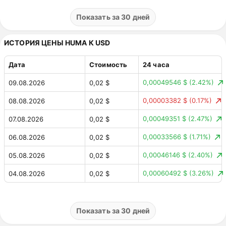
0,09946407 ₸
(1.08%)
02.08.2026
9,14 ₸
Показать за 30 дней
0,03818288 ₸
(0.41%)
01.08.2026
9,24 ₸
ИСТОРИЯ ЦЕНЫ HUMA К USD
0,21 ₸
(2.22%)
31.07.2026
9,27 ₸
Дата
Стоимость
24 часа
0,54 ₸
(5.37%)
30.07.2026
9,48 ₸
0,00049546 $
(2.42%)
09.08.2026
0,02 $
0,00080168 ₸
(0.01%)
29.07.2026
10,02 ₸
0,00003382 $
(0.17%)
08.08.2026
0,02 $
0,32 ₸
(3.06%)
28.07.2026
10,02 ₸
0,00049351 $
(2.47%)
07.08.2026
0,02 $
0,08840858 ₸
(0.86%)
27.07.2026
10,34 ₸
0,00033566 $
(1.71%)
06.08.2026
0,02 $
0,03323381 ₸
(0.33%)
26.07.2026
10,25 ₸
0,00046146 $
(2.40%)
05.08.2026
0,02 $
0,06703038 ₸
(0.65%)
25.07.2026
10,22 ₸
0,00060492 $
(3.26%)
04.08.2026
0,02 $
0,20 ₸
(2.00%)
24.07.2026
10,28 ₸
0,00068484 $
(3.55%)
03.08.2026
0,02 $
0,00628766 ₸
(0.06%)
23.07.2026
10,08 ₸
0,00020977 $
(1.08%)
02.08.2026
0,02 $
Показать за 30 дней
0,09341184 ₸
(0.92%)
22.07.2026
10,08 ₸