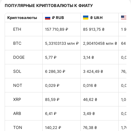
ПОПУЛЯРНЫЕ КРИПТОВАЛЮТЫ К ФИАТУ
Криптовалюты
₽ RUB
₴ UAH
$
ETH
157 710,89 ₽
85 913,75 ₴
1 917
BTC
5,33103133 млн ₽
2,90410458 млн ₴
64 7
DOGE
5,77 ₽
3,14 ₴
0,07 
SOL
6 286,30 ₽
3 424,49 ₴
76,41
NOT
0,029 ₽
0,016 ₴
0,00
XRP
85,59 ₽
46,62 ₴
1,04 
ARB
6,41 ₽
3,49 ₴
0,078
TON
140,22 ₽
76,38 ₴
1,70 