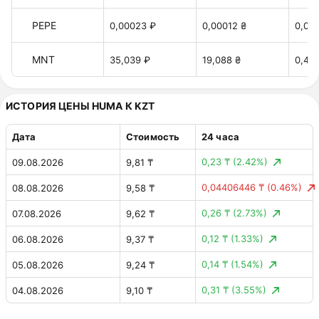
PEPE
0,00023 ₽
0,00012 ₴
0,00
MNT
35,039 ₽
19,088 ₴
0,42 
ИСТОРИЯ ЦЕНЫ HUMA К KZT
Дата
Стоимость
24 часа
0,23 ₸
(2.42%)
09.08.2026
9,81 ₸
0,04406446 ₸
(0.46%)
08.08.2026
9,58 ₸
0,26 ₸
(2.73%)
07.08.2026
9,62 ₸
0,12 ₸
(1.33%)
06.08.2026
9,37 ₸
0,14 ₸
(1.54%)
05.08.2026
9,24 ₸
0,31 ₸
(3.55%)
04.08.2026
9,10 ₸
0,35 ₸
(3.78%)
03.08.2026
8,79 ₸