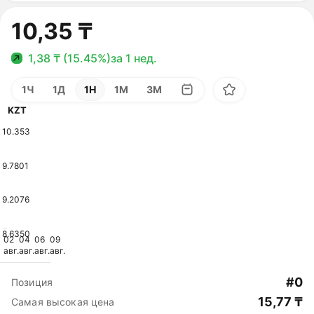
10,35 ₸
1,38 ₸ (15.45%)
за 1 нед.
1Ч
1Д
1Н
1М
3М
KZT
10.353
9.7801
9.2076
8.6350
02
04
06
09
авг.
авг.
авг.
авг.
#0
Позиция
15,77 ₸
Самая высокая цена