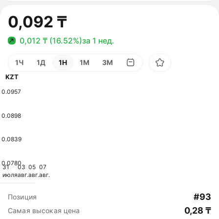
0,092 ₸
0,012 ₸ (16.52%)
за 1 нед.
1Ч
1Д
1Н
1М
3М
KZT
0.0957
0.0898
0.0839
0.0780
31
03
05
07
июля
авг.
авг.
авг.
#93
Позиция
0,28 ₸
Самая высокая цена