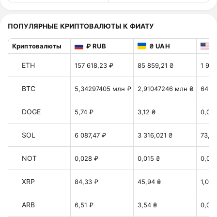
ПОПУЛЯРНЫЕ КРИПТОВАЛЮТЫ К ФИАТУ
Криптовалюты
₽ RUB
₴ UAH
$
ETH
157 618,23 ₽
85 859,21 ₴
1 915
BTC
5,34297405 млн ₽
2,91047246 млн ₴
64 94
DOGE
5,74 ₽
3,12 ₴
0,06
SOL
6 087,47 ₽
3 316,021 ₴
73,99
NOT
0,028 ₽
0,015 ₴
0,00
XRP
84,33 ₽
45,94 ₴
1,025
ARB
6,51 ₽
3,54 ₴
0,079