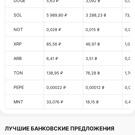
DOGE
5,63 ₽
3,092 ₴
0,06
SOL
5 989,80 ₽
3 288,23 ₴
73,46
NOT
0,028 ₽
0,015 ₴
0,00
XRP
85,56 ₽
46,97 ₴
1,049
ARB
6,41 ₽
3,51 ₴
0,078
TON
138,95 ₽
76,28 ₴
1,70 
PEPE
0,00022 ₽
0,00012 ₴
0,00
MNT
33,076 ₽
18,15 ₴
0,40 
ЛУЧШИЕ БАНКОВСКИЕ ПРЕДЛОЖЕНИЯ