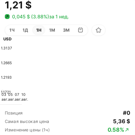
1,21 $
0,045 $ (3.88%)
за 1 нед.
1Ч
1Д
1Н
1М
3М
USD
1.3137
1.2665
1.2193
1.1721
03
05
07
10
авг.
авг.
авг.
авг.
#0
Позиция
5,36 $
Самая высокая цена
0.58%
Изменение цены (1ч)