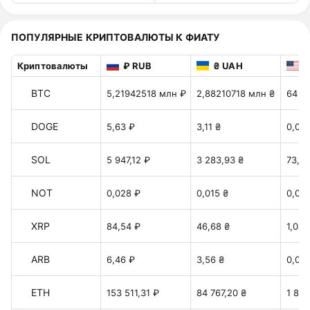
ПОПУЛЯРНЫЕ КРИПТОВАЛЮТЫ К ФИАТУ
Криптовалюты
₽ RUB
₴ UAH
$
BTC
5,21942518 млн ₽
2,88210718 млн ₴
64 4
DOGE
5,63 ₽
3,11 ₴
0,06
SOL
5 947,12 ₽
3 283,93 ₴
73,43
NOT
0,028 ₽
0,015 ₴
0,00
XRP
84,54 ₽
46,68 ₴
1,044
ARB
6,46 ₽
3,56 ₴
0,079
ETH
153 511,31 ₽
84 767,20 ₴
1 895