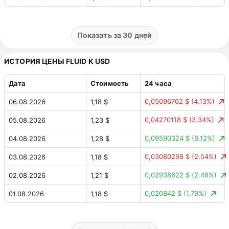
0,0460384 €
(4.78%)
31.07.2026
1,01 €
0,00330844 €
(0.34%)
30.07.2026
0,96 €
Показать за 30 дней
0,06944659 €
(6.74%)
29.07.2026
0,96 €
ИСТОРИЯ ЦЕНЫ FLUID К USD
0,01683091 €
(1.66%)
28.07.2026
1,03 €
Дата
Стоимость
24 часа
0,02832595 €
(2.88%)
27.07.2026
1,01 €
0,05096762 $
(4.13%)
06.08.2026
1,18 $
0,00377792 €
(0.38%)
26.07.2026
0,98 €
0,04270118 $
(3.34%)
05.08.2026
1,23 $
0,01100466 €
(1.13%)
25.07.2026
0,99 €
0,09590324 $
(8.12%)
04.08.2026
1,28 $
0,07085408 €
(7.82%)
24.07.2026
0,98 €
0,03080298 $
(2.54%)
03.08.2026
1,18 $
0,02010245 €
(2.27%)
23.07.2026
0,91 €
0,02938622 $
(2.48%)
02.08.2026
1,21 $
0,00517859 €
(0.58%)
22.07.2026
0,89 €
0,020842 $
(1.79%)
01.08.2026
1,18 $
0,0165324 €
(1.89%)
21.07.2026
0,89 €
0,05868374 $
(5.32%)
31.07.2026
1,16 $
0,04739908 €
(5.14%)
20.07.2026
0,88 €