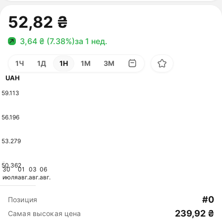
52,82 ₴
3,64 ₴ (7.38%)
за 1 нед.
1Ч
1Д
1Н
1М
3М
UAH
59.113
56.196
53.279
50.362
30
01
03
06
июля
авг.
авг.
авг.
#0
Позиция
239,92 ₴
Самая высокая цена