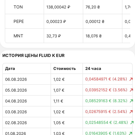
TON
138,00042 ₽
76,20 ₴
1,70 
PEPE
0,00023 ₽
0,00012 ₴
0,00
MNT
32,73 ₽
18,076 ₴
0,40 
ИСТОРИЯ ЦЕНЫ FLUID К EUR
Дата
Стоимость
24 часа
0,04584971 €
(4.28%)
06.08.2026
1,02 €
0,03952152 €
(3.56%)
05.08.2026
1,07 €
0,08529163 €
(8.32%)
04.08.2026
1,11 €
0,02675915 €
(2.54%)
03.08.2026
1,02 €
0,02548554 €
(2.48%)
02.08.2026
1,05 €
0,01643905 €
(1.63%)
01.08.2026
1,03 €