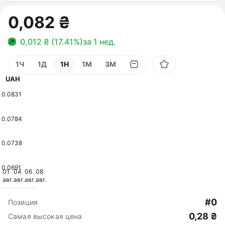
0,082 ₴
0,012 ₴ (17.41%)
за 1 нед.
1Ч
1Д
1Н
1М
3М
UAH
0.0831
0.0784
0.0738
0.0691
01
04
06
08
авг.
авг.
авг.
авг.
#0
Позиция
0,28 ₴
Самая высокая цена