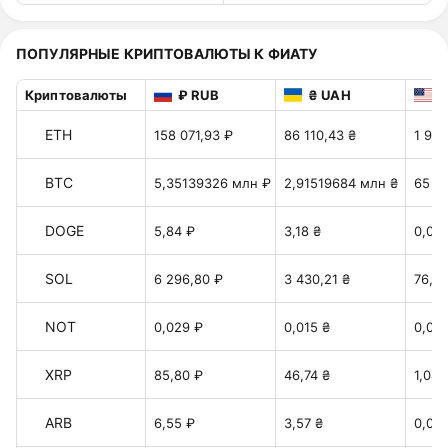
ПОПУЛЯРНЫЕ КРИПТОВАЛЮТЫ К ФИАТУ
Криптовалюты
₽ RUB
₴ UAH
$
ETH
158 071,93 ₽
86 110,43 ₴
1 921
BTC
5,35139326 млн ₽
2,91519684 млн ₴
65 04
DOGE
5,84 ₽
3,18 ₴
0,071
SOL
6 296,80 ₽
3 430,21 ₴
76,53
NOT
0,029 ₽
0,015 ₴
0,00
XRP
85,80 ₽
46,74 ₴
1,042
ARB
6,55 ₽
3,57 ₴
0,079