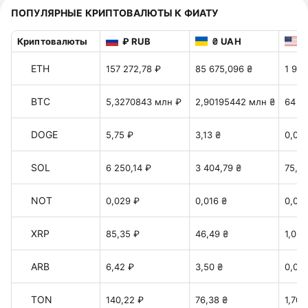
ПОПУЛЯРНЫЕ КРИПТОВАЛЮТЫ К ФИАТУ
Криптовалюты
₽ RUB
₴ UAH
$
ETH
157 272,78 ₽
85 675,096 ₴
1 911
BTC
5,3270843 млн ₽
2,90195442 млн ₴
64 75
DOGE
5,75 ₽
3,13 ₴
0,06
SOL
6 250,14 ₽
3 404,79 ₴
75,97
NOT
0,029 ₽
0,016 ₴
0,00
XRP
85,35 ₽
46,49 ₴
1,037
ARB
6,42 ₽
3,50 ₴
0,078
TON
140,22 ₽
76,38 ₴
1,70 