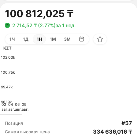
100 812,025 ₸
2 714,52 ₸ (2.77%)
за 1 нед.
1Ч
1Д
1Н
1М
3М
KZT
102.03k
100.75k
99.47k
98.19k
02
04
06
09
авг.
авг.
авг.
авг.
#57
Позиция
334 636,016 ₸
Самая высокая цена