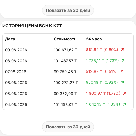
2,10 $
(0.99%)
02.08.2026
208,95 $
Показать за 30 дней
3,32 $
(1.55%)
01.08.2026
211,05 $
ИСТОРИЯ ЦЕНЫ BCH К KZT
4,36 $
(2.08%)
31.07.2026
214,36 $
Дата
Стоимость
24 часа
1,18 $
(0.56%)
30.07.2026
210,01 $
815,95 ₸
(0.80%)
09.08.2026
100 671,62 ₸
2,18 $
(1.02%)
29.07.2026
211,18 $
1 728,11 ₸
(1.73%)
08.08.2026
101 487,57 ₸
2,40 $
(1.11%)
28.07.2026
213,37 $
512,82 ₸
(0.51%)
07.08.2026
99 759,45 ₸
4,97 $
(2.36%)
27.07.2026
215,76 $
920,18 ₸
(0.93%)
06.08.2026
100 272,27 ₸
0,00 $
(0.00%)
26.07.2026
210,79 $
1 800,97 ₸
(1.78%)
05.08.2026
99 352,09 ₸
0,82 $
(0.39%)
25.07.2026
210,79 $
1 642,15 ₸
(1.65%)
04.08.2026
101 153,07 ₸
6,34 $
(2.91%)
24.07.2026
211,61 $
435,68 ₸
(0.44%)
03.08.2026
99 510,92 ₸
6,07 $
(2.71%)
23.07.2026
217,95 $
994,54 ₸
(0.99%)
02.08.2026
99 075,24 ₸
Показать за 30 дней
0,72 $
(0.32%)
22.07.2026
224,02 $