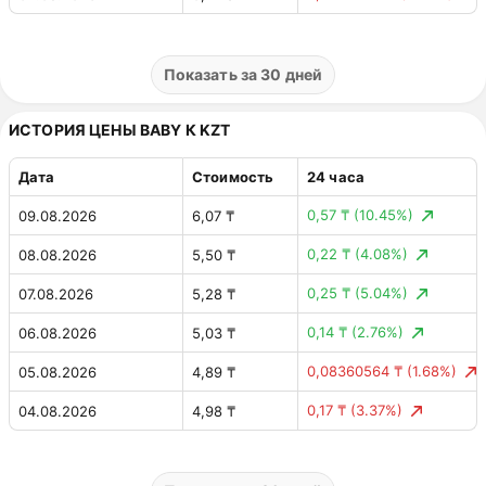
0,02576341 ₴
(5.04%)
03.08.2026
0,49 ₴
0,05626357 ₴
(9.92%)
02.08.2026
0,51 ₴
Показать за 30 дней
0,05938165 ₴
(11.70%)
01.08.2026
0,57 ₴
ИСТОРИЯ ЦЕНЫ BABY К KZT
0,00789141 ₴
(1.58%)
31.07.2026
0,51 ₴
Дата
Стоимость
24 часа
0,00594395 ₴
(1.18%)
30.07.2026
0,50 ₴
0,57 ₸
(10.45%)
09.08.2026
6,07 ₸
0,01905684 ₴
(3.63%)
29.07.2026
0,51 ₴
0,22 ₸
(4.08%)
08.08.2026
5,50 ₸
0,04705968 ₴
(8.23%)
28.07.2026
0,52 ₴
0,25 ₸
(5.04%)
07.08.2026
5,28 ₸
0,01659696 ₴
(2.99%)
27.07.2026
0,57 ₴
0,14 ₸
(2.76%)
06.08.2026
5,03 ₸
0,0058216 ₴
(1.06%)
26.07.2026
0,56 ₴
0,08360564 ₸
(1.68%)
05.08.2026
4,89 ₸
0,01305641 ₴
(2.32%)
25.07.2026
0,55 ₴
0,17 ₸
(3.37%)
04.08.2026
4,98 ₸
0,00449969 ₴
(0.79%)
24.07.2026
0,56 ₴
0,27 ₸
(4.98%)
03.08.2026
5,15 ₸
0,0007776 ₴
(0.14%)
23.07.2026
0,57 ₴