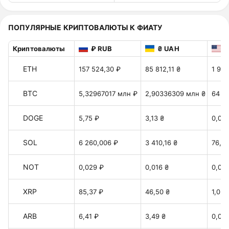
ПОПУЛЯРНЫЕ КРИПТОВАЛЮТЫ К ФИАТУ
Криптовалюты
₽ RUB
₴ UAH
$
ETH
157 524,30 ₽
85 812,11 ₴
1 914
BTC
5,32967017 млн ₽
2,90336309 млн ₴
64 7
DOGE
5,75 ₽
3,13 ₴
0,06
SOL
6 260,006 ₽
3 410,16 ₴
76,09
NOT
0,029 ₽
0,016 ₴
0,00
XRP
85,37 ₽
46,50 ₴
1,037
ARB
6,41 ₽
3,49 ₴
0,077