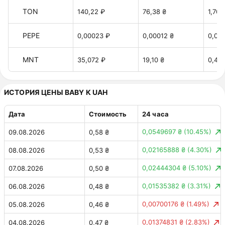
TON
140,22 ₽
76,38 ₴
1,70 
PEPE
0,00023 ₽
0,00012 ₴
0,00
MNT
35,072 ₽
19,10 ₴
0,42 
ИСТОРИЯ ЦЕНЫ BABY К UAH
Дата
Стоимость
24 часа
0,0549697 ₴
(10.45%)
09.08.2026
0,58 ₴
0,02165888 ₴
(4.30%)
08.08.2026
0,53 ₴
0,02444304 ₴
(5.10%)
07.08.2026
0,50 ₴
0,01535382 ₴
(3.31%)
06.08.2026
0,48 ₴
0,00700176 ₴
(1.49%)
05.08.2026
0,46 ₴
0,01374831 ₴
(2.83%)
04.08.2026
0,47 ₴