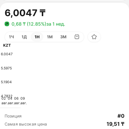
6,0047 ₸
0,68 ₸ (12.85%)
за 1 нед.
1Ч
1Д
1Н
1М
3М
KZT
6.0047
5.5975
5.1904
4.7832
02
04
06
09
авг.
авг.
авг.
авг.
#0
Позиция
19,51 ₸
Самая высокая цена