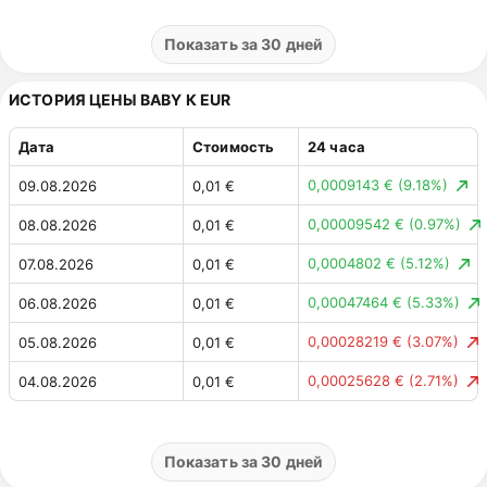
0,00061145 $
(5.31%)
03.08.2026
0,01 $
0,00152816 $
(11.72%)
02.08.2026
0,01 $
Показать за 30 дней
0,00160692 $
(14.06%)
01.08.2026
0,01 $
ИСТОРИЯ ЦЕНЫ BABY К EUR
0,00022312 $
(1.99%)
31.07.2026
0,01 $
Дата
Стоимость
24 часа
0,00011096 $
(1.00%)
30.07.2026
0,01 $
0,0009143 €
(9.18%)
09.08.2026
0,01 €
0,00058381 $
(5.00%)
29.07.2026
0,01 $
0,00009542 €
(0.97%)
08.08.2026
0,01 €
0,00095894 $
(7.59%)
28.07.2026
0,01 $
0,0004802 €
(5.12%)
07.08.2026
0,01 €
0,00022851 $
(1.84%)
27.07.2026
0,01 $
0,00047464 €
(5.33%)
06.08.2026
0,01 €
0,0000999 $
(0.81%)
26.07.2026
0,01 $
0,00028219 €
(3.07%)
05.08.2026
0,01 €
0,00021104 $
(1.69%)
25.07.2026
0,01 $
0,00025628 €
(2.71%)
04.08.2026
0,01 €
0,00011243 $
(0.89%)
24.07.2026
0,01 $
0,00053046 €
(5.32%)
03.08.2026
0,01 €
0,00019858 $
(1.55%)
23.07.2026
0,01 $
0,00132532 €
(11.72%)
02.08.2026
0,01 €
Показать за 30 дней
0,00006123 $
(0.48%)
22.07.2026
0,01 $