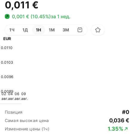
0,011 €
0,001 € (10.45%)
за 1 нед.
1Ч
1Д
1Н
1М
3М
EUR
0.0110
0.0103
0.0096
0.0089
02
04
06
09
авг.
авг.
авг.
авг.
#0
Позиция
0,036 €
Самая высокая цена
1.35%
Изменение цены (1ч)