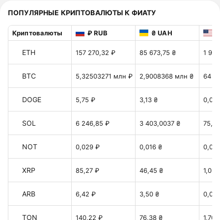
ПОПУЛЯРНЫЕ КРИПТОВАЛЮТЫ К ФИАТУ
Криптовалюты
₽ RUB
₴ UAH
$
ETH
157 270,32 ₽
85 673,75 ₴
1 911
BTC
5,32503271 млн ₽
2,9008368 млн ₴
64 7
DOGE
5,75 ₽
3,13 ₴
0,06
SOL
6 246,85 ₽
3 403,0037 ₴
75,93
NOT
0,029 ₽
0,016 ₴
0,00
XRP
85,27 ₽
46,45 ₴
1,036
ARB
6,42 ₽
3,50 ₴
0,078
TON
140,22 ₽
76,38 ₴
1,70 