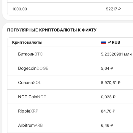
1000.00
527,17 ₽
ПОПУЛЯРНЫЕ КРИПТОВАЛЮТЫ К ФИАТУ
Криптовалюты
₽ RUB
Биткоин
BTC
5,23320981 млн
Dogecoin
DOGE
5,64 ₽
Солана
SOL
5 970,61 ₽
NOT Coin
NOT
0,028 ₽
Ripple
XRP
84,70 ₽
Arbitrum
ARB
6,46 ₽