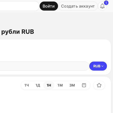
1
Войти
Создать аккаунт
Ь
е рубли RUB
RUB
1Ч
1Д
1Н
1М
3М