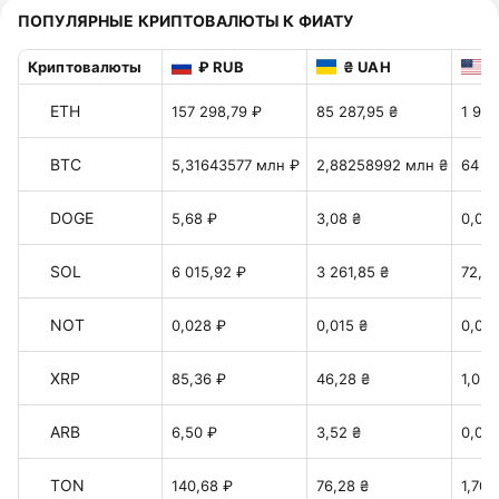
ПОПУЛЯРНЫЕ КРИПТОВАЛЮТЫ К ФИАТУ
Криптовалюты
₽ RUB
₴ UAH
$
ETH
157 298,79 ₽
85 287,95 ₴
1 905
BTC
5,31643577 млн ₽
2,88258992 млн ₴
64 4
DOGE
5,68 ₽
3,08 ₴
0,06
SOL
6 015,92 ₽
3 261,85 ₴
72,87
NOT
0,028 ₽
0,015 ₴
0,00
XRP
85,36 ₽
46,28 ₴
1,034
ARB
6,50 ₽
3,52 ₴
0,078
TON
140,68 ₽
76,28 ₴
1,70 