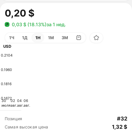
0,20 $
0,03 $ (18.13%)
за 1 нед.
1Ч
1Д
1Н
1М
3М
USD
0.2104
0.1960
0.1816
0.1672
30
02
04
06
июля
авг.
авг.
авг.
#32
Позиция
1,32 $
Самая высокая цена