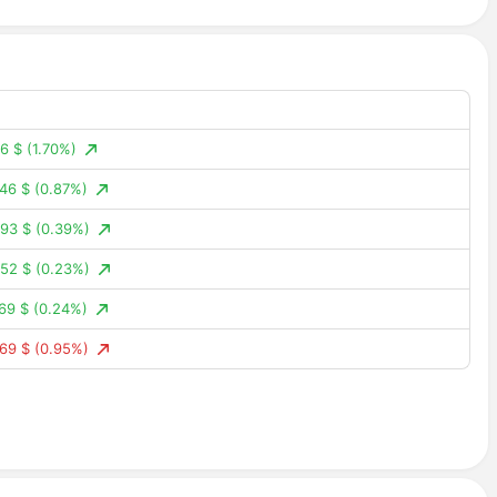
.86%)
.90%)
.84%)
.94%)
6 $
(1.70%)
.72%)
46 $
(0.87%)
.69%)
93 $
(0.39%)
.40%)
52 $
(0.23%)
.85%)
69 $
(0.24%)
.33%)
69 $
(0.95%)
.42%)
21 $
(3.89%)
.24%)
76 $
(1.94%)
52 ₸
(0.10%)
436 $
(0.74%)