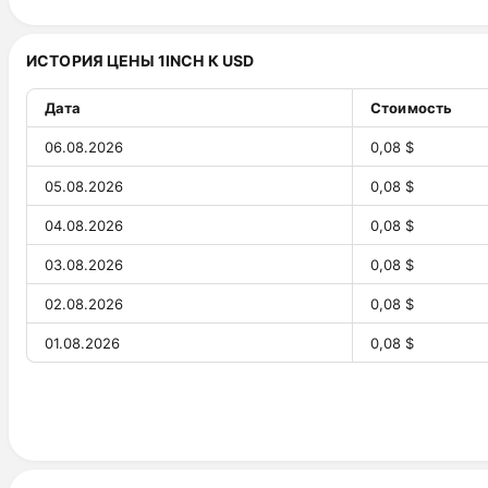
29.07.2026
39,70 ₸
ИСТОРИЯ ЦЕНЫ 1INCH К USD
28.07.2026
40,04 ₸
27.07.2026
40,41 ₸
Дата
Стоимость
26.07.2026
40,07 ₸
06.08.2026
0,08 $
25.07.2026
39,31 ₸
05.08.2026
0,08 $
24.07.2026
40,83 ₸
04.08.2026
0,08 $
23.07.2026
39,76 ₸
03.08.2026
0,08 $
22.07.2026
38,45 ₸
02.08.2026
0,08 $
21.07.2026
37,02 ₸
01.08.2026
0,08 $
20.07.2026
34,82 ₸
31.07.2026
0,08 $
19.07.2026
34,33 ₸
30.07.2026
0,08 $
18.07.2026
33,91 ₸
29.07.2026
0,08 $