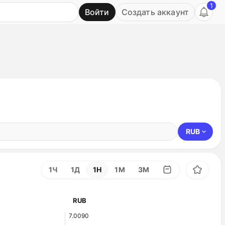
1
Войти
Создать аккаунт
Ь
RUB
1Ч
1Д
1Н
1М
3М
RUB
7.0090