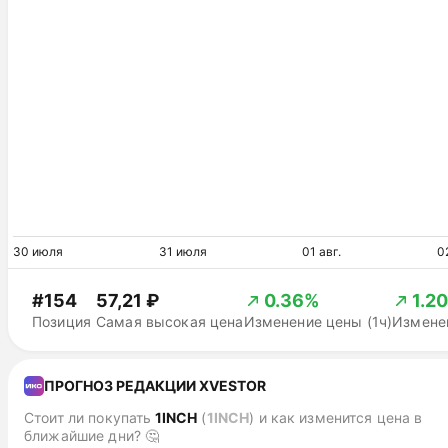
30 июля
31 июля
01 авг.
0
#154
57,21 ₽
0.36%
1.2
Позиция
Самая высокая цена
Изменение цены (1ч)
Изменен
ПРОГНОЗ РЕДАКЦИИ XVESTOR
Стоит ли покупать
1INCH
(
1INCH
)
и как изменится цена в
ближайшие дни? 🤔