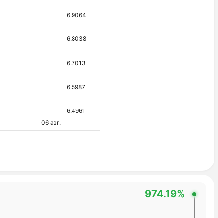
6.9064
6.8038
6.7013
6.5987
6.4961
06 авг.
974.19%