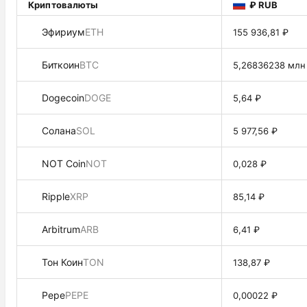
Криптовалюты
₽ RUB
Эфириум
ETH
155 936,81 ₽
Биткоин
BTC
5,26836238 млн
Dogecoin
DOGE
5,64 ₽
Солана
SOL
5 977,56 ₽
NOT Coin
NOT
0,028 ₽
Ripple
XRP
85,14 ₽
Arbitrum
ARB
6,41 ₽
Тон Коин
TON
138,87 ₽
Pepe
PEPE
0,00022 ₽